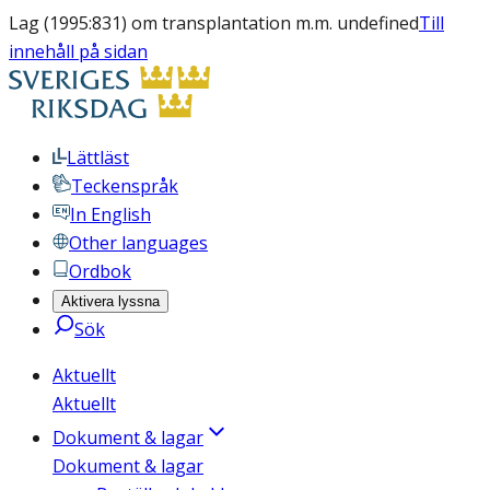
Lag (1995:831) om transplantation m.m. undefined
Till
innehåll på sidan
Lättläst
Teckenspråk
In English
Other languages
Ordbok
Aktivera lyssna
Sök
Aktuellt
Aktuellt
Dokument & lagar
Dokument & lagar