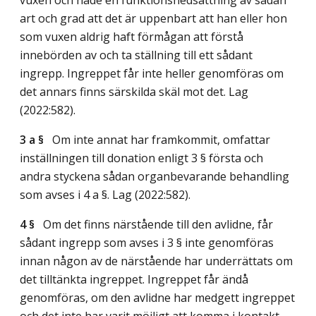
art och grad att det är uppenbart att han eller hon
som vuxen aldrig haft förmågan att förstå
innebörden av och ta ställning till ett sådant
ingrepp. Ingreppet får inte heller genomföras om
det annars finns särskilda skäl mot det.
Lag
(2022:582)
.
3 a §
Om inte annat har framkommit, omfattar
inställningen till donation enligt 3 § första och
andra styckena sådan organbevarande behandling
som avses i 4 a §.
Lag (2022:582)
.
4 §
Om det finns närstående till den avlidne, får
sådant ingrepp som avses i 3 § inte genomföras
innan någon av de närstående har underrättats om
det tilltänkta ingreppet. Ingreppet får ändå
genomföras, om den avlidne har medgett ingreppet
och det inte har varit möjligt att komma i kontakt