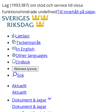
Lag (1993:387) om stöd och service till vissa
funktionshindrade undefined
Till innehåll på sidan
Lättläst
Teckenspråk
In English
Other languages
Ordbok
Aktivera lyssna
Sök
Aktuellt
Aktuellt
Dokument & lagar
Dokument & lagar