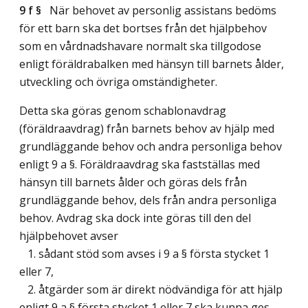
9 f §
När behovet av personlig assistans bedöms
för ett barn ska det bortses från det hjälpbehov
som en vårdnadshavare normalt ska tillgodose
enligt föräldrabalken med hänsyn till barnets ålder,
utveckling och övriga omständigheter.
Detta ska göras genom schablonavdrag
(föräldraavdrag) från barnets behov av hjälp med
grundläggande behov och andra personliga behov
enligt 9 a §. Föräldraavdrag ska fastställas med
hänsyn till barnets ålder och göras dels från
grundläggande behov, dels från andra personliga
behov. Avdrag ska dock inte göras till den del
hjälpbehovet avser
1. sådant stöd som avses i 9 a § första stycket 1
eller 7,
2. åtgärder som är direkt nödvändiga för att hjälp
enligt 9 a § första stycket 1 eller 7 ska kunna ges,