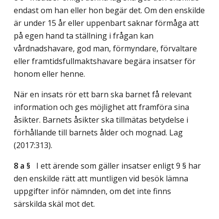
endast om han eller hon begär det. Om den enskilde
är under 15 år eller uppenbart saknar förmåga att
på egen hand ta ställning i frågan kan
vårdnadshavare, god man, förmyndare, förvaltare
eller framtidsfullmaktshavare begära insatser för
honom eller henne.
När en insats rör ett barn ska barnet få relevant
information och ges möjlighet att framföra sina
åsikter. Barnets åsikter ska tillmätas betydelse i
förhållande till barnets ålder och mognad.
Lag
(2017:313)
.
8 a §
I ett ärende som gäller insatser enligt 9 § har
den enskilde rätt att muntligen vid besök lämna
uppgifter inför nämnden, om det inte finns
särskilda skäl mot det.