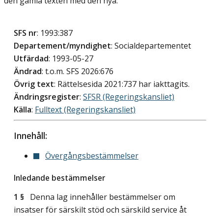
den gamla texten med den nya.
SFS nr
: 1993:387
Departement/myndighet
: Socialdepartementet
Utfärdad
: 1993-05-27
Ändrad
: t.o.m. SFS 2026:676
Övrig text
: Rättelsesida 2021:737 har iakttagits.
Ändringsregister
:
SFSR (Regeringskansliet)
Källa
:
Fulltext (Regeringskansliet)
Innehåll:
Övergångsbestämmelser
Inledande bestämmelser
1 §
Denna lag innehåller bestämmelser om
insatser för särskilt stöd och särskild service åt