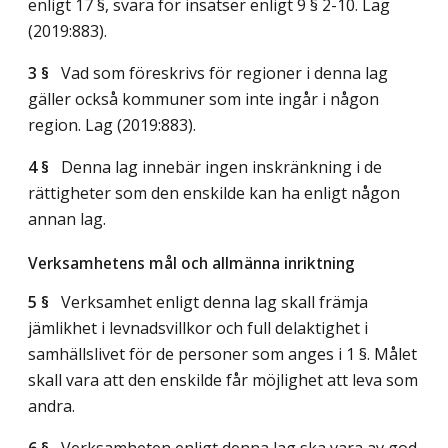
enligt 17 §, svara för insatser enligt 9 § 2-10.
Lag
(2019:883)
.
3 §
Vad som föreskrivs för regioner i denna lag
gäller också kommuner som inte ingår i någon
region.
Lag (2019:883)
.
4 §
Denna lag innebär ingen inskränkning i de
rättigheter som den enskilde kan ha enligt någon
annan lag.
Verksamhetens mål och allmänna inriktning
5 §
Verksamhet enligt denna lag skall främja
jämlikhet i levnadsvillkor och full delaktighet i
samhällslivet för de personer som anges i 1 §. Målet
skall vara att den enskilde får möjlighet att leva som
andra.
6 §
Verksamheten enligt denna lag ska vara av god