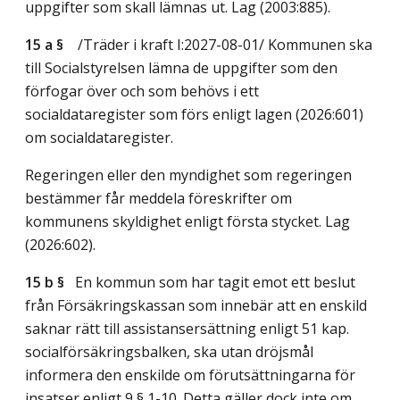
uppgifter som skall lämnas ut.
Lag (2003:885)
.
15 a §
/Träder i kraft I:2027-08-01/
Kommunen ska
till Socialstyrelsen lämna de uppgifter som den
förfogar över och som behövs i ett
socialdataregister som förs enligt lagen (2026:601)
om socialdataregister.
Regeringen eller den myndighet som regeringen
bestämmer får meddela föreskrifter om
kommunens skyldighet enligt första stycket.
Lag
(2026:602)
.
15 b §
En kommun som har tagit emot ett beslut
från Försäkringskassan som innebär att en enskild
saknar rätt till assistansersättning enligt 51 kap.
socialförsäkringsbalken, ska utan dröjsmål
informera den enskilde om förutsättningarna för
insatser enligt 9 § 1-10. Detta gäller dock inte om