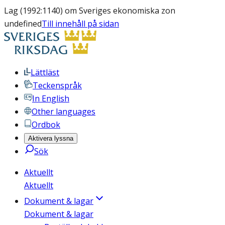
Lag (1992:1140) om Sveriges ekonomiska zon
undefined
Till innehåll på sidan
Lättläst
Teckenspråk
In English
Other languages
Ordbok
Aktivera lyssna
Sök
Aktuellt
Aktuellt
Dokument & lagar
Dokument & lagar