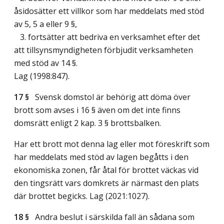
åsidosätter ett villkor som har meddelats med stöd
av 5, 5 a eller 9 §,
3. fortsätter att bedriva en verksamhet efter det
att tillsynsmyndigheten förbjudit verksamheten
med stöd av 14 §.
Lag (1998:847)
.
17 §
Svensk domstol är behörig att döma över
brott som avses i 16 § även om det inte finns
domsrätt enligt 2 kap. 3 § brottsbalken.
Har ett brott mot denna lag eller mot föreskrift som
har meddelats med stöd av lagen begåtts i den
ekonomiska zonen, får åtal för brottet väckas vid
den tingsrätt vars domkrets är närmast den plats
där brottet begicks.
Lag (2021:1027)
.
18 §
Andra beslut i särskilda fall än sådana som