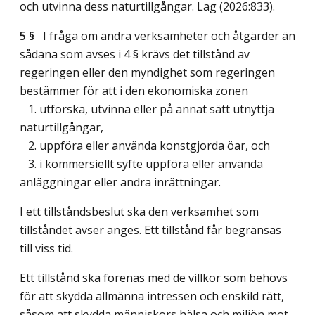
och utvinna dess naturtillgångar.
Lag (2026:833)
.
5 §
I fråga om andra verksamheter och åtgärder än
sådana som avses i 4 § krävs det tillstånd av
regeringen eller den myndighet som regeringen
bestämmer för att i den ekonomiska zonen
1. utforska, utvinna eller på annat sätt utnyttja
naturtillgångar,
2. uppföra eller använda konstgjorda öar, och
3. i kommersiellt syfte uppföra eller använda
anläggningar eller andra inrättningar.
I ett tillståndsbeslut ska den verksamhet som
tillståndet avser anges. Ett tillstånd får begränsas
till viss tid.
Ett tillstånd ska förenas med de villkor som behövs
för att skydda allmänna intressen och enskild rätt,
såsom att skydda människors hälsa och miljön mot