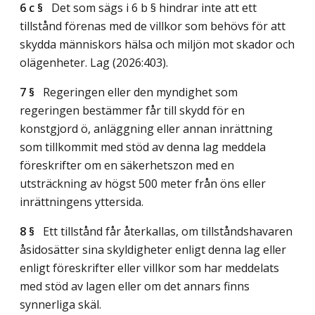
6 c §
Det som sägs i 6 b § hindrar inte att ett
tillstånd förenas med de villkor som behövs för att
skydda människors hälsa och miljön mot skador och
olägenheter.
Lag (2026:403)
.
7 §
Regeringen eller den myndighet som
regeringen bestämmer får till skydd för en
konstgjord ö, anläggning eller annan inrättning
som tillkommit med stöd av denna lag meddela
föreskrifter om en säkerhetszon med en
utsträckning av högst 500 meter från öns eller
inrättningens yttersida.
8 §
Ett tillstånd får återkallas, om tillståndshavaren
åsidosätter sina skyldigheter enligt denna lag eller
enligt föreskrifter eller villkor som har meddelats
med stöd av lagen eller om det annars finns
synnerliga skäl.