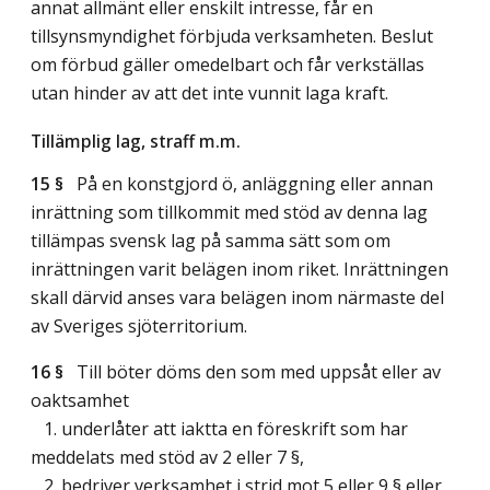
annat allmänt eller enskilt intresse, får en
tillsynsmyndighet förbjuda verksamheten. Beslut
om förbud gäller omedelbart och får verkställas
utan hinder av att det inte vunnit laga kraft.
Tillämplig lag, straff m.m.
15 §
På en konstgjord ö, anläggning eller annan
inrättning som tillkommit med stöd av denna lag
tillämpas svensk lag på samma sätt som om
inrättningen varit belägen inom riket. Inrättningen
skall därvid anses vara belägen inom närmaste del
av Sveriges sjöterritorium.
16 §
Till böter döms den som med uppsåt eller av
oaktsamhet
1. underlåter att iaktta en föreskrift som har
meddelats med stöd av 2 eller 7 §,
2. bedriver verksamhet i strid mot 5 eller 9 § eller