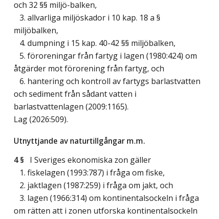
och 32 §§ miljö-balken,
3. allvarliga miljöskador i 10 kap. 18 a §
miljöbalken,
4. dumpning i 15 kap. 40-42 §§ miljöbalken,
5. föroreningar från fartyg i lagen (1980:424) om
åtgärder mot förorening från fartyg, och
6. hantering och kontroll av fartygs barlastvatten
och sediment från sådant vatten i
barlastvattenlagen (2009:1165).
Lag (2026:509)
.
Utnyttjande av naturtillgångar m.m.
4 §
I Sveriges ekonomiska zon gäller
1. fiskelagen (1993:787) i fråga om fiske,
2. jaktlagen (1987:259) i fråga om jakt, och
3. lagen (1966:314) om kontinentalsockeln i fråga
om rätten att i zonen utforska kontinentalsockeln