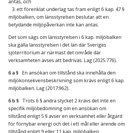
antas, och
3. ett förenklat underlag tas fram enligt 6 kap. 47 §
miljöbalken, om länsstyrelsen beslutar att en
betydande miljöpåverkan inte kan antas.
Det som sägs om länsstyrelsen i 6 kap. miljöbalken
ska gälla länsstyrelsen i det län där Sveriges
sjöterritorium är närmast det område där
verksamheten avses att bedrivas.
Lag (2025:776)
.
6 a §
En ansökan om tillstånd ska innehålla den
miljökonsekvensbeskrivning som krävs enligt 6 kap.
miljöbalken.
Lag (2017:962)
.
6 b §
Trots 6 § andra stycket 2 krävs det inte en
specifik miljöbedömning om en ansökan om
tillstånd enligt 5 § avser en verksamhet eller åtgärd
för förnybar energi och det i ett mål eller ärende om
tillstånd enligt 9 eller 11 kap. miljöbalken