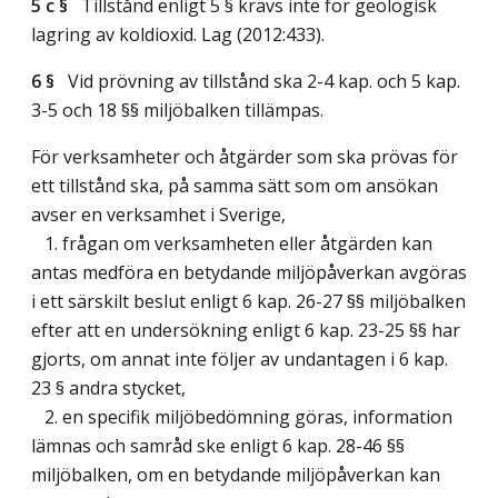
5 c §
Tillstånd enligt 5 § krävs inte för geologisk
lagring av koldioxid.
Lag (2012:433)
.
6 §
Vid prövning av tillstånd ska 2-4 kap. och 5 kap.
3-5 och 18 §§ miljöbalken tillämpas.
För verksamheter och åtgärder som ska prövas för
ett tillstånd ska, på samma sätt som om ansökan
avser en verksamhet i Sverige,
1. frågan om verksamheten eller åtgärden kan
antas medföra en betydande miljöpåverkan avgöras
i ett särskilt beslut enligt 6 kap. 26-27 §§ miljöbalken
efter att en undersökning enligt 6 kap. 23-25 §§ har
gjorts, om annat inte följer av undantagen i 6 kap.
23 § andra stycket,
2. en specifik miljöbedömning göras, information
lämnas och samråd ske enligt 6 kap. 28-46 §§
miljöbalken, om en betydande miljöpåverkan kan