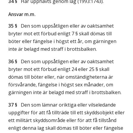
34 §
Har upphävts genom
lag (1993:1743)
.
Ansvar m.m.
35 §
Den som uppsåtligen eller av oaktsamhet
bryter mot ett förbud enligt 7 § skall dömas till
böter eller fängelse i högst ett år, om gärningen
inte är belagd med straff i brottsbalken.
36 §
Den som uppsåtligen eller av oaktsamhet
bryter mot ett förbud enligt 24 eller 25 § skall
dömas till böter eller, när omständigheterna är
försvårande, fängelse i högst sex månader, om
gärningen inte är belagd med straff i brottsbalken.
37 §
Den som lämnar oriktiga eller vilseledande
uppgifter för att få tillträde till ett skyddsobjekt eller
ett militärt skyddsområde eller för att få tillstånd
enligt denna lag skall dömas till böter eller fängelse