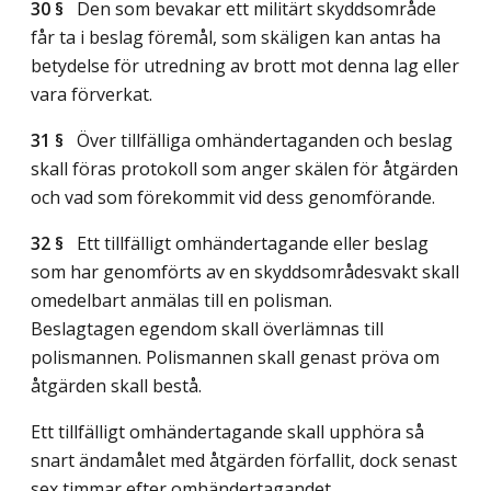
30 §
Den som bevakar ett militärt skyddsområde
får ta i beslag föremål, som skäligen kan antas ha
betydelse för utredning av brott mot denna lag eller
vara förverkat.
31 §
Över tillfälliga omhändertaganden och beslag
skall föras protokoll som anger skälen för åtgärden
och vad som förekommit vid dess genomförande.
32 §
Ett tillfälligt omhändertagande eller beslag
som har genomförts av en skyddsområdesvakt skall
omedelbart anmälas till en polisman.
Beslagtagen egendom skall överlämnas till
polismannen. Polismannen skall genast pröva om
åtgärden skall bestå.
Ett tillfälligt omhändertagande skall upphöra så
snart ändamålet med åtgärden förfallit, dock senast
sex timmar efter omhändertagandet.