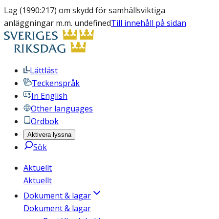
Lag (1990:217) om skydd för samhällsviktiga
anläggningar m.m. undefined
Till innehåll på sidan
Lättläst
Teckenspråk
In English
Other languages
Ordbok
Aktivera lyssna
Sök
Aktuellt
Aktuellt
Dokument & lagar
Dokument & lagar