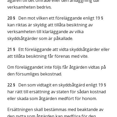
ägaren till det område eller den anläggning där
verksamheten bedrivs.
20 §
Den mot vilken ett föreläggande enligt 19 §
kan riktas är skyldig att tillåta besiktning av
verksamheten till klarläggande av vilka
skyddsåtgärder som är påkallade.
21 §
Ett föreläggande att vidta skyddsåtgärder eller
att tillåta besiktning får förenas med vite.
Om föreläggandet inte följs får åtgärden vidtas på
den försumliges bekostnad.
22 §
Den som vidtagit en skyddsåtgärd enligt 19 §
har rätt till ersättning av staten för sådan kostnad
eller skada som åtgärden medfört för honom.
Ersättningen skall bestämmas med beaktande av
den nytta som åtgärden kan medföra för den