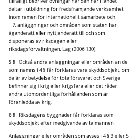
tillfälligt bedriver övningar när den här i landet
deltar i utbildning för fredsfrämjande verksamhet
inom ramen för internationellt samarbete och
7. anläggningar och områden som staten har
äganderätt eller nyttjanderätt till och som
disponeras av riksdagen eller
riksdagsförvaltningen.
Lag (2006:130)
.
5 §
Också andra anläggningar eller områden än de
som nämns i 4 § får förklaras vara skyddsobjekt, om
de är av betydelse för totalförsvaret och Sverige
befinner sig i krig eller krigsfara eller det råder
andra utomordentliga förhållanden som är
föranledda av krig.
6 §
Riksdagens byggnader får förklaras som
skyddsobjekt efter medgivande av talmannen.
Anläggningar eller områden som avses i 4 § 3 eller 5