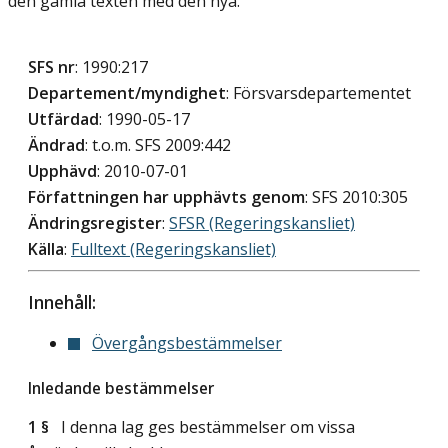
den gamla texten med den nya.
SFS nr
: 1990:217
Departement/myndighet
: Försvarsdepartementet
Utfärdad
: 1990-05-17
Ändrad
: t.o.m. SFS 2009:442
Upphävd
: 2010-07-01
Författningen har upphävts genom
: SFS 2010:305
Ändringsregister
:
SFSR (Regeringskansliet)
Källa
:
Fulltext (Regeringskansliet)
Innehåll:
Övergångsbestämmelser
Inledande bestämmelser
1 §
I denna lag ges bestämmelser om vissa