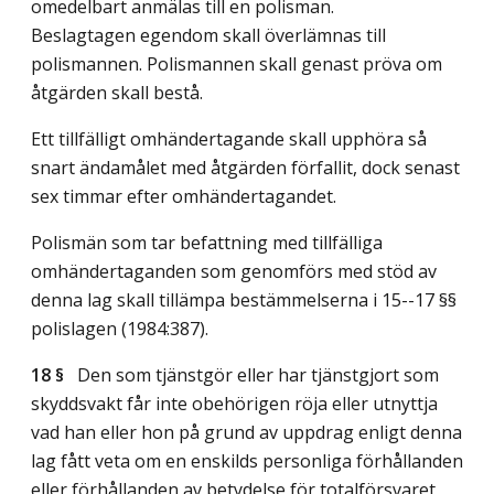
omedelbart anmälas till en polisman.
Beslagtagen egendom skall överlämnas till
polismannen. Polismannen skall genast pröva om
åtgärden skall bestå.
Ett tillfälligt omhändertagande skall upphöra så
snart ändamålet med åtgärden förfallit, dock senast
sex timmar efter omhändertagandet.
Polismän som tar befattning med tillfälliga
omhändertaganden som genomförs med stöd av
denna lag skall tillämpa bestämmelserna i 15--17 §§
polislagen (1984:387).
18 §
Den som tjänstgör eller har tjänstgjort som
skyddsvakt får inte obehörigen röja eller utnyttja
vad han eller hon på grund av uppdrag enligt denna
lag fått veta om en enskilds personliga förhållanden
eller förhållanden av betydelse för totalförsvaret