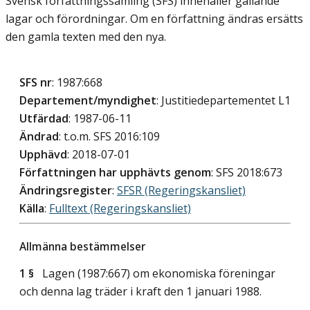
Svensk författningssamling (SFS) innehåller gällande
lagar och förordningar. Om en författning ändras ersätts
den gamla texten med den nya.
SFS nr
: 1987:668
Departement/myndighet
: Justitiedepartementet L1
Utfärdad
: 1987-06-11
Ändrad
: t.o.m. SFS 2016:109
Upphävd
: 2018-07-01
Författningen har upphävts genom
: SFS 2018:673
Ändringsregister
:
SFSR (Regeringskansliet)
Källa
:
Fulltext (Regeringskansliet)
Allmänna bestämmelser
1 §
Lagen (1987:667) om ekonomiska föreningar
och denna lag träder i kraft den 1 januari 1988.