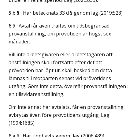
5 b §
Har betecknats 33 d § genom
lag (2019:528)
.
6 §
Avtal får även träffas om tidsbegränsad
provanställning, om prövotiden är högst sex
månader.
Vill inte arbetsgivaren eller arbetstagaren att
anställningen skall fortsätta efter det att
prövotiden har löpt ut, skall besked om detta
lämnas till motparten senast vid prövotidens
utgång. Görs inte detta, övergår provanställningen i
en tillsvidareanställning.
Om inte annat har avtalats, får en provanställning
avbrytas även före prövotidens utgång.
Lag
(1994:1685)
.
6 a §
Har upphävts genom
lag (2006:439)
.