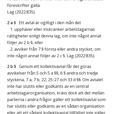
föreskrifter gälla.
Lag (2022:835)
.
2 a §
Ett avtal är ogiltigt i den mån det
1. upphäver eller inskränker arbetstagarnas
rättigheter enligt denna lag, om inte något annat
följer av 2 b §, eller
2. avviker från 7 § första eller andra stycket, om
inte något annat följer av 2 c §.
Lag (2022:835)
.
2 b §
Genom ett kollektivavtal får det göras
avvikelser från 5 och 5 a §§, 6 § andra och tredje
styckena, 7 a, 7 b, 22, 25-27 och 33 d §§. Om avtalet
inte har slutits eller godkänts av en central
arbetstagarorganisation, krävs dock att det mellan
parterna i andra frågor gäller ett kollektivavtal som
har slutits eller godkänts av en sådan organisation
eller att ett sådant kollektivavtal tillfälligt inte gäller.