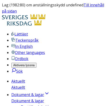
Lag (1982:80) om anställningsskydd undefined
Till innehåll
på sidan
Lättläst
Teckenspråk
In English
Other languages
Ordbok
Aktivera lyssna
Sök
Aktuellt
Aktuellt
Dokument & lagar
Dokument & lagar