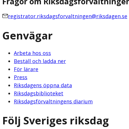
Frågor om Riksdagsförvaltninge
registrator.riksdagsforvaltningen@riksdagen.se
Genvägar
Arbeta hos oss
Beställ och ladda ner
För lärare
Press
Riksdagens öppna data
Riksdagsbiblioteket
Riksdagsförvaltningens diarium
Följ Sveriges riksdag