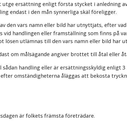
t utge ersättning enligt första stycket i anledning 
ing endast i den mån synnerliga skäl föreligger.
v den vars namn eller bild har utnyttjats, efter vad
vid handlingen eller framställning som finns på vara
t lösen utlämnas till den vars namn eller bild har ut
ast om målsägande angiver brottet till åtal eller åt
sådan handling eller är ersättningsskyldig enligt 3 
 efter omständigheterna åläggas att bekosta trycknin
iksdagen är folkets främsta företrädare.