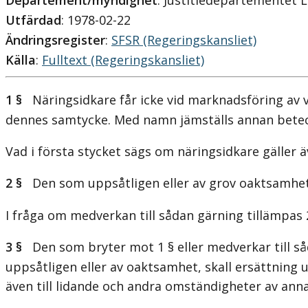
Departement/myndighet
: Justitiedepartementet 
Utfärdad
: 1978-02-22
Ändringsregister
:
SFSR (Regeringskansliet)
Källa
:
Fulltext (Regeringskansliet)
1 §
Näringsidkare får icke vid marknadsföring av va
dennes samtycke. Med namn jämställs annan betec
Vad i första stycket sägs om näringsidkare gäller
2 §
Den som uppsåtligen eller av grov oaktsamhet b
I fråga om medverkan till sådan gärning tillämpas 
3 §
Den som bryter mot 1 § eller medverkar till såda
uppsåtligen eller av oaktsamhet, skall ersättnin
även till lidande och andra omständigheter av ann