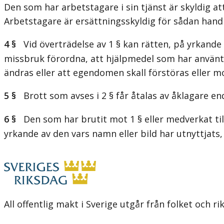
Den som har arbetstagare i sin tjänst är skyldig at
Arbetstagare är ersättningsskyldig för sådan handl
4 §
Vid överträdelse av 1 § kan rätten, på yrkande a
missbruk förordna, att hjälpmedel som har använts 
ändras eller att egendomen skall förstöras eller mo
5 §
Brott som avses i 2 § får åtalas av åklagare end
6 §
Den som har brutit mot 1 § eller medverkat till 
yrkande av den vars namn eller bild har utnyttjats,
All offentlig makt i Sverige utgår från folket och r