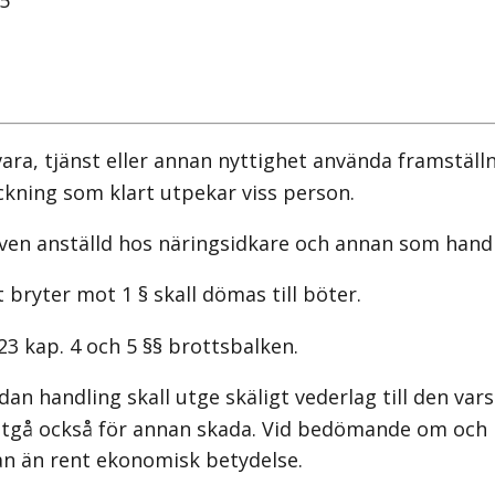
L5
ra, tjänst eller annan nyttighet använda framställni
kning som klart utpekar viss person.
 även anställd hos näringsidkare och annan som hand
ryter mot 1 § skall dömas till böter.
23 kap. 4 och 5 §§ brottsbalken.
n handling skall utge skäligt vederlag till den vars 
g utgå också för annan skada. Vid bedömande om och
an än rent ekonomisk betydelse.