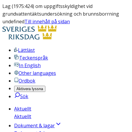
Lag (1975:424) om uppgiftsskyldighet vid
grundvattentäktsundersökning och brunnsborrning
undefined
Till innehåll på sidan
Lättläst
Teckenspråk
In English
Other languages
Ordbok
Aktivera lyssna
Sök
Aktuellt
Aktuellt
Dokument & lagar