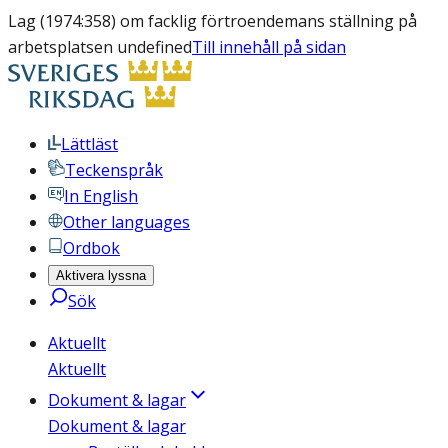
Lag (1974:358) om facklig förtroendemans ställning på
arbetsplatsen undefined
Till innehåll på sidan
Lättläst
Teckenspråk
In English
Other languages
Ordbok
Aktivera lyssna
Sök
Aktuellt
Aktuellt
Dokument & lagar
Dokument & lagar