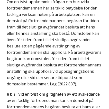
Om en tvist uppkommit i frågan om huruvida
förtroendemannen har särskild betydelse för den
fackliga verksamheten på arbetsplatsen, kan en
domstol på förtroendemannens begäran för tiden
fram till det slutliga avgörandet besluta att hans
eller hennes anställning ska bestå. Domstolen kan
även för tiden fram till det slutliga avgörandet
besluta att en pågående avstängning av
förtroendemannen ska upphöra. På arbetsgivarens
begäran kan domstolen för tiden fram till det
slutliga avgörandet besluta att förtroendemannens
anställning ska upphöra vid uppsägningstidens
utgång eller vid den senare tidpunkt som
domstolen bestämmer.
Lag (2022:837)
.
8 b §
Vid en tvist om giltigheten av ett avskedande
av en facklig förtroendeman kan en domstol på
förtroendemannens begäran besluta att hans eller