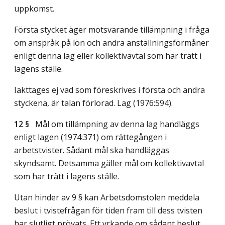
uppkomst.
Första stycket äger motsvarande tillämpning i fråga
om anspråk på lön och andra anställningsförmåner
enligt denna lag eller kollektivavtal som har trätt i
lagens ställe.
Iakttages ej vad som föreskrives i första och andra
styckena, är talan förlorad.
Lag (1976:594)
.
12 §
Mål om tillämpning av denna lag handläggs
enligt lagen (1974:371) om rättegången i
arbetstvister. Sådant mål ska handläggas
skyndsamt. Detsamma gäller mål om kollektivavtal
som har trätt i lagens ställe.
Utan hinder av 9 § kan Arbetsdomstolen meddela
beslut i tvistefrågan för tiden fram till dess tvisten
har slutligt prövats. Ett yrkande om sådant beslut