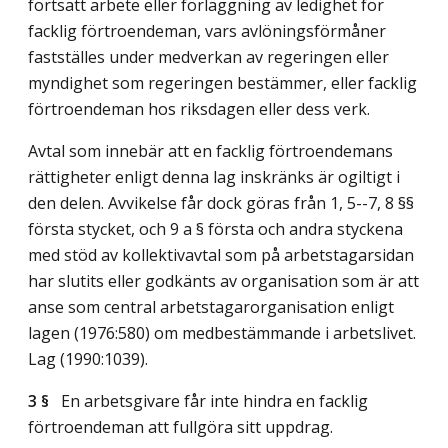
fortsatt arbete eller förläggning av ledighet för
facklig förtroendeman, vars avlöningsförmåner
fastställes under medverkan av regeringen eller
myndighet som regeringen bestämmer, eller facklig
förtroendeman hos riksdagen eller dess verk.
Avtal som innebär att en facklig förtroendemans
rättigheter enligt denna lag inskränks är ogiltigt i
den delen. Avvikelse får dock göras från 1, 5--7, 8 §§
första stycket, och 9 a § första och andra styckena
med stöd av kollektivavtal som på arbetstagarsidan
har slutits eller godkänts av organisation som är att
anse som central arbetstagarorganisation enligt
lagen (1976:580) om medbestämmande i arbetslivet.
Lag (1990:1039)
.
3 §
En arbetsgivare får inte hindra en facklig
förtroendeman att fullgöra sitt uppdrag.