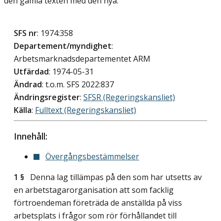
den gamla texten med den nya.
SFS nr
: 1974:358
Departement/myndighet
:
Arbetsmarknadsdepartementet ARM
Utfärdad
: 1974-05-31
Ändrad
: t.o.m. SFS 2022:837
Ändringsregister
:
SFSR (Regeringskansliet)
Källa
:
Fulltext (Regeringskansliet)
Innehåll:
Övergångsbestämmelser
1 §
Denna lag tillämpas på den som har utsetts av
en arbetstagarorganisation att som facklig
förtroendeman företräda de anställda på viss
arbetsplats i frågor som rör förhållandet till