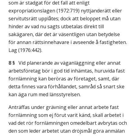
som är stadgat för det fall att enligt
expropriationslagen (1972:719) nyttjanderätt eller
servitutsrätt upplåtes; dock att beloppet må utan
hinder av vad nu sagts utbetalas direkt till
sakägaren, där det är väsentligen utan betydelse
för annan rättsinnehavare i avseende å fastigheten.
Lag (1976:442)
.
8 §
Vid planerande av väganläggning eller annat
arbetsföretag bör i god tid inhämtas, huruvida fast
fornlämning kan beröras av företaget, samt, där
detta finnes vara förhållandet, samråd så snart ske
kan äga rum med länsstyrelsen.
Anträffas under grävning eller annat arbete fast
fornlämning som ej förut varit känd, skall arbetet i
vad det rör fornlämningen omedelbart avbrytas och
den som leder arbetet utan dröjsmål göra anmälan