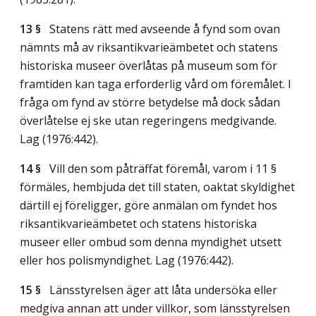
13 §
Statens rätt med avseende å fynd som ovan
nämnts må av riksantikvarieämbetet och statens
historiska museer överlåtas på museum som för
framtiden kan taga erforderlig vård om föremålet. I
fråga om fynd av större betydelse må dock sådan
överlåtelse ej ske utan regeringens medgivande.
Lag (1976:442)
.
14 §
Vill den som påträffat föremål, varom i 11 §
förmäles, hembjuda det till staten, oaktat skyldighet
därtill ej föreligger, göre anmälan om fyndet hos
riksantikvarieämbetet och statens historiska
museer eller ombud som denna myndighet utsett
eller hos polismyndighet.
Lag (1976:442)
.
15 §
Länsstyrelsen äger att låta undersöka eller
medgiva annan att under villkor, som länsstyrelsen