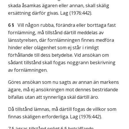
skada åsamkas ägaren eller annan, skall skälig
ersättning därför givas.
Lag (1976:442)
.
6 §
Vill någon rubba, förändra eller borttaga fast
fornlämning, må tillstånd därtill meddelas av
länsstyrelsen, där fornlämningen finnes medföra
hinder eller olägenhet som ej står i rimligt
förhållande till dess betydelse. Vid ansökan om
sådant tillstånd skall fogas noggrann beskrivning
av fornlämningen.
Göres ansökan som nu sagts av annan än markens
ägare, må ej ansökningen mot dennes bestridande
bifallas utan att synnerliga skäl därtill äro.
Då tillstånd lämnas, må därtill fogas de villkor som
finnas skäligen erforderliga.
Lag (1976:442)
.
7 § ägras tillstånd enligt 6 § beträffande