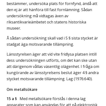
bestämmer, undersöka plats för fornfynd, ändå att
den ej är att hänföra till fast fornlämning. Sådan
undersökning må vidtagas även av
riksantikvarieämbetet och statens historiska
museer.
Å sådan undersökning skall vad i 5 § sista stycket är
stadgat äga motsvarande tillämpning.
Länsstyrelsen äger att vid vite fridlysa platsen intill
dess undersökningen utförts, om det kan ske utan
att därigenom vållas väsentlig olägenhet. I fråga om
kungörande av länsstyrelsens beslut äger 4 § andra
stycket motsvarande tillämpning.
Lag (1976:640)
.
Om metallsökare
15 a §
Med metallsökare förstås i denna lag
apparater som kan användas för att på elektronisk