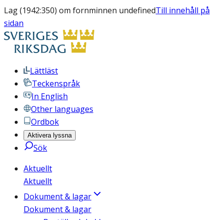
Lag (1942:350) om fornminnen undefined
Till innehåll på
sidan
Lättläst
Teckenspråk
In English
Other languages
Ordbok
Aktivera lyssna
Sök
Aktuellt
Aktuellt
Dokument & lagar
Dokument & lagar