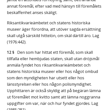
annat föremål, efter vad med hänsyn till föremålets
beskaffenhet anses skäligt.
Riksantikvarieämbetet och statens historiska
museer äger förordna, att utöver sagda ersättning
skall utgå särskild hittelön, om skäl därtill äro.
Lag
(1976:442)
.
12 §
Den som har hittat ett föremål, som skall
tillfalla eller hembjudas staten, skall utan dröjsmål
anmäla fyndet hos riksantikvarieämbetet och
statens historiska museer eller hos något ombud
som den myndigheten har utsett eller hos
länsstyrelsen eller hos någon polismyndighet.
Upphittaren är också skyldig att på begäran lämna
ut föremålet mot kvitto samt att lämna noggranna
uppgifter om var, när och hur fyndet gjordes.
Lag
(1985:281)
.