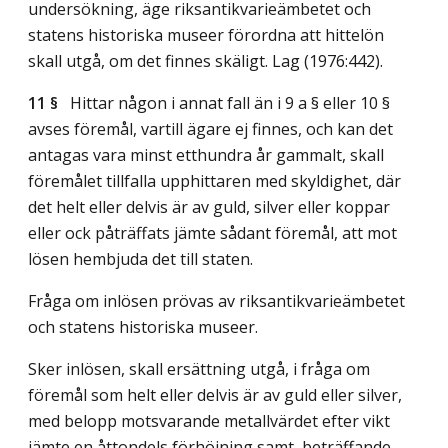
undersökning, äge riksantikvarieämbetet och
statens historiska museer förordna att hittelön
skall utgå, om det finnes skäligt.
Lag (1976:442)
.
11 §
Hittar någon i annat fall än i 9 a § eller 10 §
avses föremål, vartill ägare ej finnes, och kan det
antagas vara minst etthundra år gammalt, skall
föremålet tillfalla upphittaren med skyldighet, där
det helt eller delvis är av guld, silver eller koppar
eller ock påträffats jämte sådant föremål, att mot
lösen hembjuda det till staten.
Fråga om inlösen prövas av riksantikvarieämbetet
och statens historiska museer.
Sker inlösen, skall ersättning utgå, i fråga om
föremål som helt eller delvis är av guld eller silver,
med belopp motsvarande metallvärdet efter vikt
jämte en åttondels förhöjning samt, beträffande