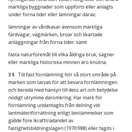
märkliga byggnader som uppförts eller anlagts
under forna tider eller lämningar därav;
lämningar av vårdkasar ävensom märkliga
färdvägar, vägmärken, broar och likartade
anläggningar från forna tider; samt
fasta naturföremål till vilka åldriga bruk, sägner
eller märkliga historiska minnen äro knutna.
3 §
Till fast fornlämning hör så stort område på
marken som tarvas för att bevara fornlämningen
och bereda med hänsyn till dess art och betydelse
nödigt utrymme däromkring. Har mark för
fornlämning undantagits från delning vid
lantmäteriförrättning enligt bestämmelser som
gällde före ikraftträdandet av
fastighetsbildningslagen (1970:988) eller tagits i