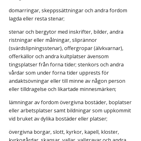
domarringar, skeppssättningar och andra fordom
lagda eller resta stenar;
stenar och bergytor med inskrifter, bilder, andra
ristningar eller målningar, sliprännor
(svärdslipningsstenar), offergropar (älvkvarnar),
offerkällor och andra kultplatser ävensom
tingsplatser från forna tider; stenkors och andra
vårdar som under forna tider upprests för
andaktsövningar eller till minne av någon person
eller tilldragelse och likartade minnesmärken;
lämningar av fordom övergivna bostäder, boplatser
eller arbetsplatser samt bildningar som uppkommit
vid bruket av dylika bostäder eller platser;
övergivna borgar, slott, kyrkor, kapell, kloster,
kyrkogårdar, skansar, vallar, vallgravar och andra