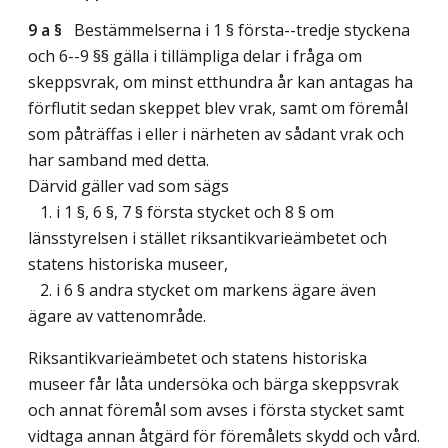
9 a §
Bestämmelserna i 1 § första--tredje styckena
och 6--9 §§ gälla i tillämpliga delar i fråga om
skeppsvrak, om minst etthundra år kan antagas ha
förflutit sedan skeppet blev vrak, samt om föremål
som påträffas i eller i närheten av sådant vrak och
har samband med detta.
Därvid gäller vad som sägs
1. i 1 §, 6 §, 7 § första stycket och 8 § om
länsstyrelsen i stället riksantikvarieämbetet och
statens historiska museer,
2. i 6 § andra stycket om markens ägare även
ägare av vattenområde.
Riksantikvarieämbetet och statens historiska
museer får låta undersöka och bärga skeppsvrak
och annat föremål som avses i första stycket samt
vidtaga annan åtgärd för föremålets skydd och vård.