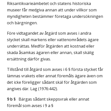
Riksantikvarieämbetet och statens historiska
museer får medgiva annan att under villkor som
myndigheten bestämmer företaga undersökningen
och bärgningen.
Före vidtagandet av åtgärd som avses i andra
stycket skall markens eller vattenområdets ägare
underrättas. Medför åtgärden att kostnad eller
skada åsamkas ägaren eller annan, skall skälig
ersättning därför givas.
Tillstånd till åtgärd som avses i 6 § första stycket får
lämnas vrakets eller annat föremåls ägare även om
det icke föreligger sådant skäl för åtgärden som
angives där.
Lag (1976:442)
.
9 b §
Bärgas sådant skeppsvrak eller annat
föremål som avses i 9 a §