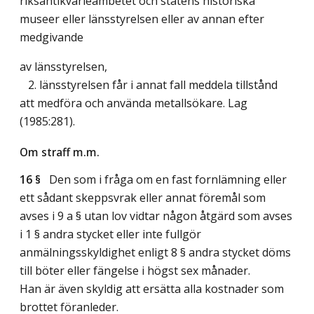
riksantikvarieämbetet och statens historiska
museer eller länsstyrelsen eller av annan efter
medgivande
av länsstyrelsen,
2. länsstyrelsen får i annat fall meddela tillstånd
att medföra och använda metallsökare.
Lag
(1985:281)
.
Om straff m.m.
16 §
Den som i fråga om en fast fornlämning eller
ett sådant skeppsvrak eller annat föremål som
avses i 9 a § utan lov vidtar någon åtgärd som avses
i 1 § andra stycket eller inte fullgör
anmälningsskyldighet enligt 8 § andra stycket döms
till böter eller fängelse i högst sex månader.
Han är även skyldig att ersätta alla kostnader som
brottet föranleder.