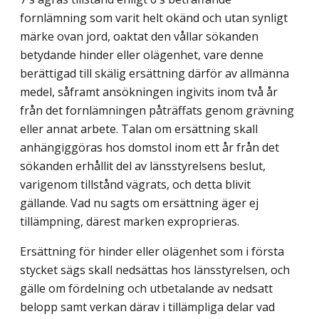
fornlämning som varit helt okänd och utan synligt
märke ovan jord, oaktat den vållar sökanden
betydande hinder eller olägenhet, vare denne
berättigad till skälig ersättning därför av allmänna
medel, såframt ansökningen ingivits inom två år
från det fornlämningen påträffats genom grävning
eller annat arbete. Talan om ersättning skall
anhängiggöras hos domstol inom ett år från det
sökanden erhållit del av länsstyrelsens beslut,
varigenom tillstånd vägrats, och detta blivit
gällande. Vad nu sagts om ersättning äger ej
tillämpning, därest marken exproprieras.
Ersättning för hinder eller olägenhet som i första
stycket sägs skall nedsättas hos länsstyrelsen, och
gälle om fördelning och utbetalande av nedsatt
belopp samt verkan därav i tillämpliga delar vad