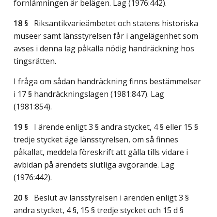
fornlämningen är belägen.
Lag (1976:442)
.
18 §
Riksantikvarieämbetet och statens historiska
museer samt länsstyrelsen får i angelägenhet som
avses i denna lag påkalla nödig handräckning hos
tingsrätten.
I fråga om sådan handräckning finns bestämmelser
i 17 § handräckningslagen (1981:847).
Lag
(1981:854)
.
19 §
I ärende enligt 3 § andra stycket, 4 § eller 15 §
tredje stycket äge länsstyrelsen, om så finnes
påkallat, meddela föreskrift att gälla tills vidare i
avbidan på ärendets slutliga avgörande.
Lag
(1976:442)
.
20 §
Beslut av länsstyrelsen i ärenden enligt 3 §
andra stycket, 4 §, 15 § tredje stycket och 15 d §