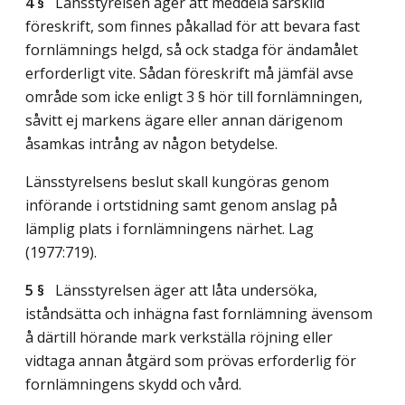
4 §
Länsstyrelsen äger att meddela särskild
föreskrift, som finnes påkallad för att bevara fast
fornlämnings helgd, så ock stadga för ändamålet
erforderligt vite. Sådan föreskrift må jämfäl avse
område som icke enligt 3 § hör till fornlämningen,
såvitt ej markens ägare eller annan därigenom
åsamkas intrång av någon betydelse.
Länsstyrelsens beslut skall kungöras genom
införande i ortstidning samt genom anslag på
lämplig plats i fornlämningens närhet.
Lag
(1977:719)
.
5 §
Länsstyrelsen äger att låta undersöka,
iståndsätta och inhägna fast fornlämning ävensom
å därtill hörande mark verkställa röjning eller
vidtaga annan åtgärd som prövas erforderlig för
fornlämningens skydd och vård.