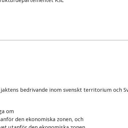
strukturdepartementet RSL
och jaktens bedrivande inom svenskt territorium och
åga om
 utanför den ekonomiska zonen, och
havet utanför den ekonomiska zonen.