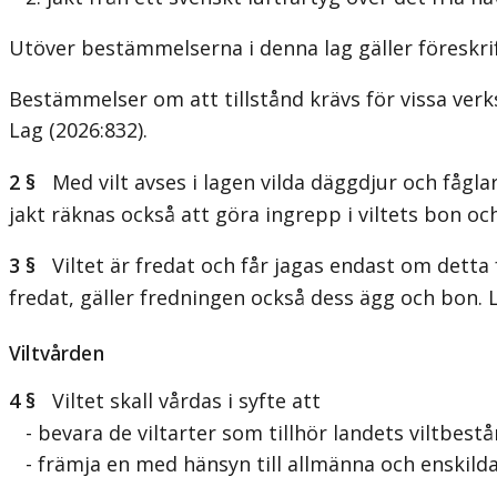
Utöver bestämmelserna i denna lag gäller föreskrift
Bestämmelser om att tillstånd krävs för vissa verks
Lag (2026:832)
.
2 §
Med vilt avses i lagen vilda däggdjur och fåglar. 
jakt räknas också att göra ingrepp i viltets bon och
3 §
Viltet är fredat och får jagas endast om detta f
fredat, gäller fredningen också dess ägg och bon.
Viltvården
4 §
Viltet skall vårdas i syfte att
- bevara de viltarter som tillhör landets viltbestå
- främja en med hänsyn till allmänna och enskilda