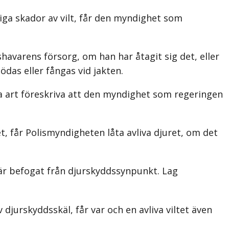
liga skador av vilt, får den myndighet som
avarens försorg, om han har åtagit sig det, eller
das eller fångas vid jakten.
a art föreskriva att den myndighet som regeringen
, får Polismyndigheten låta avliva djuret, om det
a är befogat från djurskyddssynpunkt.
Lag
 djurskyddsskäl, får var och en avliva viltet även