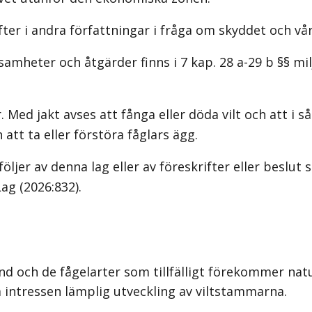
er i andra författningar i fråga om skyddet och vård
amheter och åtgärder finns i 7 kap. 28 a-29 b §§ mi
Med jakt avses att fånga eller döda vilt och att i såda
 att ta eller förstöra fåglars ägg.
öljer av denna lag eller av föreskrifter eller beslut
Lag (2026:832)
.
nd och de fågelarter som tillfälligt förekommer natur
 intressen lämplig utveckling av viltstammarna.