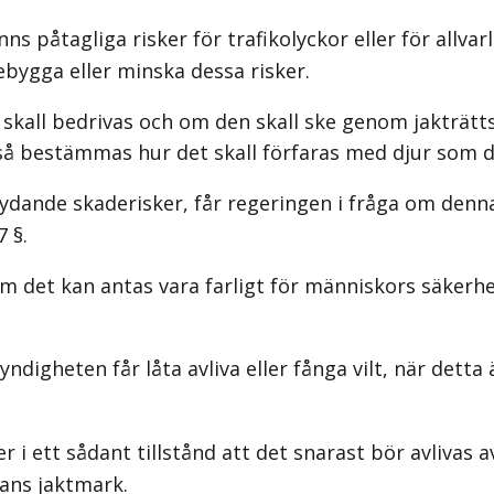
s påtagliga risker för trafikolyckor eller för allvar
bygga eller minska dessa risker.
kall bedrivas och om den skall ske genom jakträttsh
kså bestämmas hur det skall förfaras med djur som dö
dande skaderisker, får regeringen i fråga om denn
 §.
m det kan antas vara farligt för människors säkerhet
ndigheten får låta avliva eller fånga vilt, när dett
 i ett sådant tillstånd att det snarast bör avlivas av
nans jaktmark.