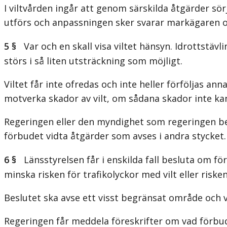
I viltvården ingår att genom särskilda åtgärder sörj
utförs och anpassningen sker svarar markägaren o
5 §
Var och en skall visa viltet hänsyn. Idrottstävli
störs i så liten utsträckning som möjligt.
Viltet får inte ofredas och inte heller förföljas an
motverka skador av vilt, om sådana skador inte kan
Regeringen eller den myndighet som regeringen bes
förbudet vidta åtgärder som avses i andra stycket
6 §
Länsstyrelsen får i enskilda fall besluta om förb
minska risken för trafikolyckor med vilt eller riske
Beslutet ska avse ett visst begränsat område och 
Regeringen får meddela föreskrifter om vad förbud e