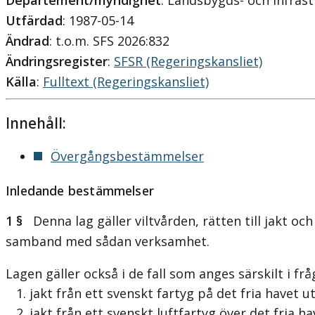
Departement/myndighet
: Landsbygds- och infra
Utfärdad
: 1987-05-14
Ändrad
: t.o.m. SFS 2026:832
Ändringsregister
:
SFSR (Regeringskansliet)
Källa
:
Fulltext (Regeringskansliet)
Innehåll:
Övergångsbestämmelser
Inledande bestämmelser
1 §
Denna lag gäller viltvården, rätten till jakt 
samband med sådan verksamhet.
Lagen gäller också i de fall som anges särskilt i fr
1. jakt från ett svenskt fartyg på det fria havet
2. jakt från ett svenskt luftfartyg över det fria 