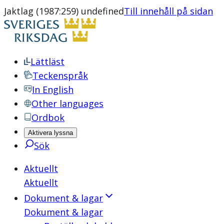
Jaktlag (1987:259) undefined
Till innehåll på sidan
Lättläst
Teckenspråk
In English
Other languages
Ordbok
Aktivera lyssna
Sök
Aktuellt
Aktuellt
Dokument & lagar
Dokument & lagar