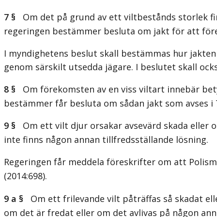
7 §
Om det på grund av ett viltbestånds storlek finn
regeringen bestämmer besluta om jakt för att före
I myndighetens beslut skall bestämmas hur jakten s
genom särskilt utsedda jägare. I beslutet skall oc
8 §
Om förekomsten av en viss viltart innebär bety
bestämmer får besluta om sådan jakt som avses i 7
9 §
Om ett vilt djur orsakar avsevärd skada eller o
inte finns någon annan tillfredsställande lösning.
Regeringen får meddela föreskrifter om att Polismy
(2014:698)
.
9 a §
Om ett frilevande vilt påträffas så skadat eller
om det är fredat eller om det avlivas på någon an