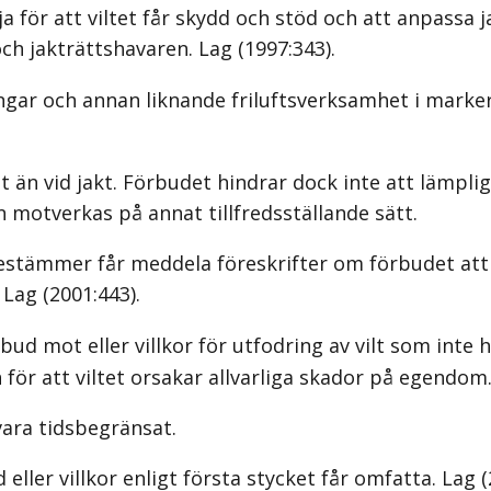
a för att viltet får skydd och stöd och att anpassa j
ch jakträttshavaren.
Lag (1997:343)
.
ngar och annan liknande friluftsverksamhet i marker 
nat än vid jakt. Förbudet hindrar dock inte att lämpl
 motverkas på annat tillfredsställande sätt.
tämmer får meddela föreskrifter om förbudet att of
.
Lag (2001:443)
.
ud mot eller villkor för utfodring av vilt som inte 
n för att viltet orsakar allvarliga skador på egendom
vara tidsbegränsat.
ller villkor enligt första stycket får omfatta.
Lag (