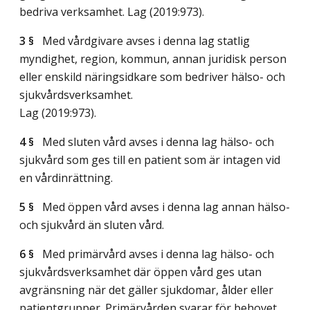
bedriva verksamhet.
Lag (2019:973)
.
3 §
Med vårdgivare avses i denna lag statlig
myndighet, region, kommun, annan juridisk person
eller enskild näringsidkare som bedriver hälso- och
sjukvårdsverksamhet.
Lag (2019:973)
.
4 §
Med sluten vård avses i denna lag hälso- och
sjukvård som ges till en patient som är intagen vid
en vårdinrättning.
5 §
Med öppen vård avses i denna lag annan hälso-
och sjukvård än sluten vård.
6 §
Med primärvård avses i denna lag hälso- och
sjukvårdsverksamhet där öppen vård ges utan
avgränsning när det gäller sjukdomar, ålder eller
patientgrupper. Primärvården svarar för behovet