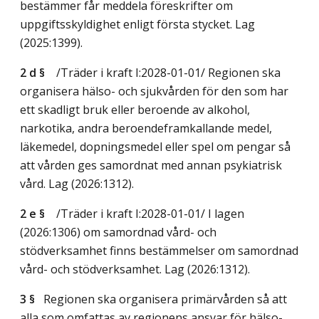
bestämmer får meddela föreskrifter om
uppgiftsskyldighet enligt första stycket.
Lag
(2025:1399)
.
2 d §
/Träder i kraft I:2028-01-01/
Regionen ska
organisera hälso- och sjukvården för den som har
ett skadligt bruk eller beroende av alkohol,
narkotika, andra beroendeframkallande medel,
läkemedel, dopningsmedel eller spel om pengar så
att vården ges samordnat med annan psykiatrisk
vård.
Lag (2026:1312)
.
2 e §
/Träder i kraft I:2028-01-01/
I lagen
(2026:1306) om samordnad vård- och
stödverksamhet finns bestämmelser om samordnad
vård- och stödverksamhet.
Lag (2026:1312)
.
3 §
Regionen ska organisera primärvården så att
alla som omfattas av regionens ansvar för hälso-