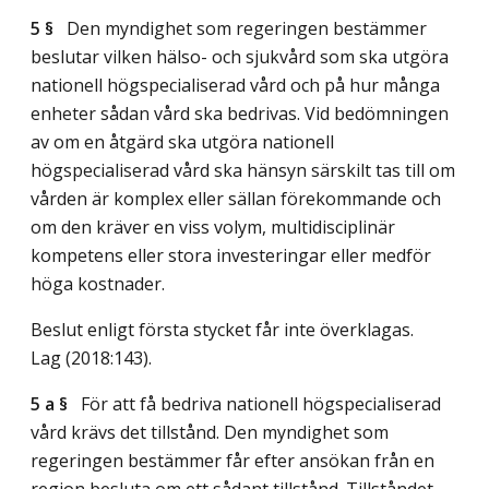
5 §
Den myndighet som regeringen bestämmer
beslutar vilken hälso- och sjukvård som ska utgöra
nationell högspecialiserad vård och på hur många
enheter sådan vård ska bedrivas. Vid bedömningen
av om en åtgärd ska utgöra nationell
högspecialiserad vård ska hänsyn särskilt tas till om
vården är komplex eller sällan förekommande och
om den kräver en viss volym, multidisciplinär
kompetens eller stora investeringar eller medför
höga kostnader.
Beslut enligt första stycket får inte överklagas.
Lag (2018:143)
.
5 a §
För att få bedriva nationell högspecialiserad
vård krävs det tillstånd. Den myndighet som
regeringen bestämmer får efter ansökan från en
region besluta om ett sådant tillstånd. Tillståndet