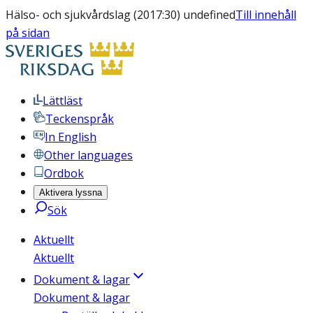
Hälso- och sjukvårdslag (2017:30) undefined
Till innehåll
på sidan
Lättläst
Teckenspråk
In English
Other languages
Ordbok
Aktivera lyssna
Sök
Aktuellt
Aktuellt
Dokument & lagar
Dokument & lagar