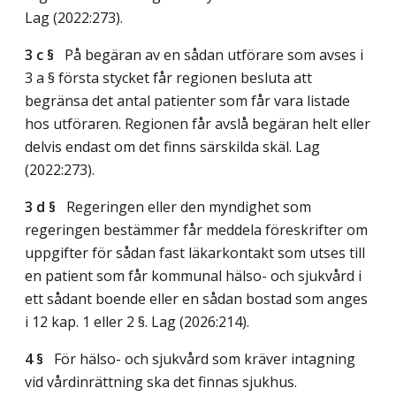
Lag (2022:273)
.
3 c §
På begäran av en sådan utförare som avses i
3 a § första stycket får regionen besluta att
begränsa det antal patienter som får vara listade
hos utföraren. Regionen får avslå begäran helt eller
delvis endast om det finns särskilda skäl.
Lag
(2022:273)
.
3 d §
Regeringen eller den myndighet som
regeringen bestämmer får meddela föreskrifter om
uppgifter för sådan fast läkarkontakt som utses till
en patient som får kommunal hälso- och sjukvård i
ett sådant boende eller en sådan bostad som anges
i 12 kap. 1 eller 2 §.
Lag (2026:214)
.
4 §
För hälso- och sjukvård som kräver intagning
vid vårdinrättning ska det finnas sjukhus.