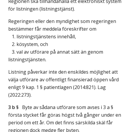
Regionen ska tillhandahålla ett elektroniskt system
för listningen (listningstjänst).
Regeringen eller den myndighet som regeringen
bestämmer får meddela föreskrifter om
1. listningstjänstens innehåll,
2. kösystem, och
3. val av utförare på annat sätt än genom
listningstjänsten.
Listning påverkar inte den enskildes möjlighet att
välja utförare av offentligt finansierad öppen vård
enligt 9 kap. 1 § patientlagen (2014:821).
Lag
(2022:273)
.
3 b §
Byte av sådana utförare som avses i 3 a §
första stycket får göras högst två gånger under en
period om ett år. Om det finns särskilda skäl får
regionen dock medge fler byten.