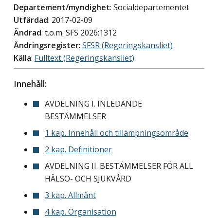
Departement/myndighet
: Socialdepartementet
Utfärdad
: 2017-02-09
Ändrad
: t.o.m. SFS 2026:1312
Ändringsregister
:
SFSR (Regeringskansliet)
Källa
:
Fulltext (Regeringskansliet)
Innehåll:
AVDELNING I. INLEDANDE
BESTÄMMELSER
1 kap. Innehåll och tillämpningsområde
2 kap. Definitioner
AVDELNING II. BESTÄMMELSER FÖR ALL
HÄLSO- OCH SJUKVÅRD
3 kap. Allmänt
4 kap. Organisation