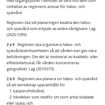
med utgångspunkt i behovet av vård hos dem som
omfattas av regionens ansvar för hälso- och
sjukvård.
Regionen ska vid planeringen beakta den hälso-
och sjukvård som erbjuds av andra vårdgivare.
Lag
(2025:1399)
.
2 a §
Regionen ska organisera hälso- och
sjukvårdsverksamheten så att vården kan ges nära
befolkningen. Om det är motiverat av kvalitets- eller
effektivitetsskäl, får vården koncentreras
geografiskt.
Lag (2019:973)
.
2 b §
Regionen ska planera sin hälso- och sjukvård
så att beredskap upprätthålls för
1. katastroftillstånd,
2. händelser som medför ett stort antal skadade
eller sjuka, och