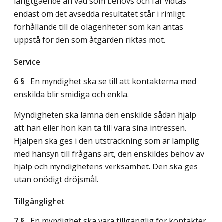
långtgående än vad som behövs och får vidtas
endast om det avsedda resultatet står i rimligt
förhållande till de olägenheter som kan antas
uppstå för den som åtgärden riktas mot.
Service
6 §
En myndighet ska se till att kontakterna med
enskilda blir smidiga och enkla.
Myndigheten ska lämna den enskilde sådan hjälp
att han eller hon kan ta till vara sina intressen.
Hjälpen ska ges i den utsträckning som är lämplig
med hänsyn till frågans art, den enskildes behov av
hjälp och myndighetens verksamhet. Den ska ges
utan onödigt dröjsmål.
Tillgänglighet
7 §
En myndighet ska vara tillgänglig för kontakter