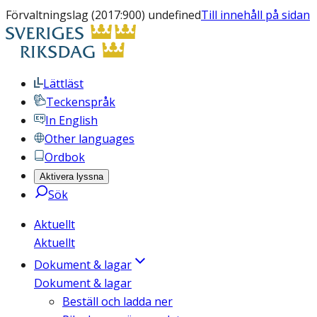
Förvaltningslag (2017:900) undefined
Till innehåll på sidan
Lättläst
Teckenspråk
In English
Other languages
Ordbok
Aktivera lyssna
Sök
Aktuellt
Aktuellt
Dokument & lagar
Dokument & lagar
Beställ och ladda ner