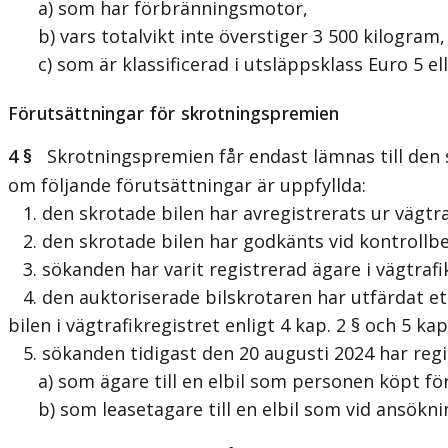
a) som har förbränningsmotor,
b) vars totalvikt inte överstiger 3 500 kilogram,
c) som är klassificerad i utsläppsklass Euro 5 ell
Förutsättningar för skrotningspremien
4 §
Skrotningspremien får endast lämnas till den s
om följande förutsättningar är uppfyllda:
1. den skrotade bilen har avregistrerats ur vägtra
2. den skrotade bilen har godkänts vid kontrollbes
3. sökanden har varit registrerad ägare i vägtrafi
4. den auktoriserade bilskrotaren har utfärdat ett
bilen i vägtrafikregistret enligt 4 kap. 2 § och 5 
5. sökanden tidigast den 20 augusti 2024 har regis
a) som ägare till en elbil som personen köpt för e
b) som leasetagare till en elbil som vid ansökning