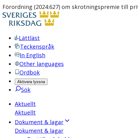
Förordning (2024:627) om skrotningspremie till priv
Lättläst
Teckenspråk
In English
Other languages
Ordbok
Aktivera lyssna
Sök
Aktuellt
Aktuellt
Dokument & lagar
Dokument & lagar