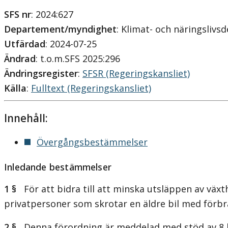
SFS nr
: 2024:627
Departement/myndighet
: Klimat- och näringsliv
Utfärdad
: 2024-07-25
Ändrad
: t.o.m.SFS 2025:296
Ändringsregister
:
SFSR (Regeringskansliet)
Källa
:
Fulltext (Regeringskansliet)
Innehåll:
Övergångsbestämmelser
Inledande bestämmelser
1 §
För att bidra till att minska utsläppen av växt
privatpersoner som skrotar en äldre bil med förbr
2 §
Denna förordning är meddelad med stöd av 8 k