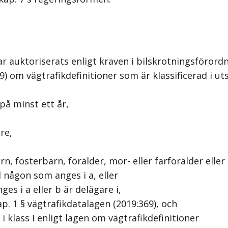
r auktoriserats enligt kraven i bilskrotningsförordn
559) om vägtrafikdefinitioner som är klassificerad i u
på minst ett år,
re,
fosterbarn, förälder, mor- eller farförälder eller 
någon som anges i a, eller
 i a eller b är delägare i,
ap. 1 § vägtrafikdatalagen (2019:369), och
 klass I enligt lagen om vägtrafikdefinitioner