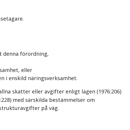
asetagare.
gt denna förordning,
samhet, eller
en i enskild näringsverksamhet.
na skatter eller avgifter enligt lagen (1976:206)
006:228) med särskilda bestämmelser om
strukturavgifter på väg.