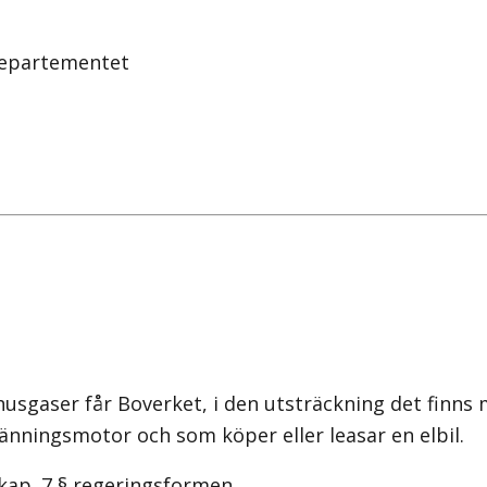
sdepartementet
husgaser får Boverket, i den utsträckning det finns 
änningsmotor och som köper eller leasar en elbil.
ap. 7 § regeringsformen.