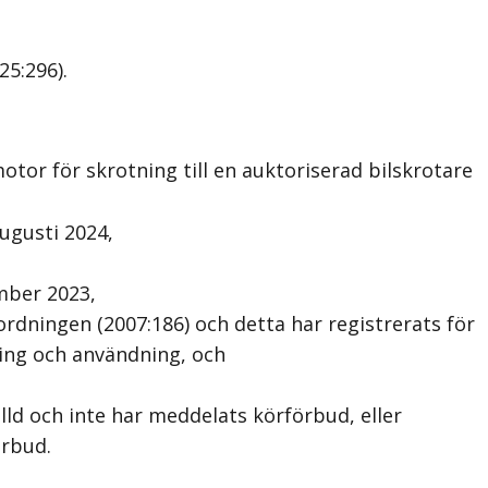
25:296).
or för skrotning till en auktoriserad bilskrotare
ugusti 2024,
ember 2023,
rdningen (2007:186) och detta har registrerats för
ering och användning, och
ld och inte har meddelats körförbud, eller
örbud.