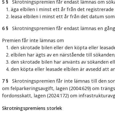
5 §
Skrotningspremien får endast lämnas om sökan
1. äga elbilen i minst ett år från det registrerade
2. leasa elbilen i minst ett år från det datum som
6 §
Skrotningspremien får endast lämnas en gång
Premien får inte lämnas om
1. den skrotade bilen eller den köpta eller leasade
2. elbilen har ägts av en närstående till sökanden
3. den skrotade bilen har använts av sökanden elle
4. den köpta eller leasade elbilen är avsedd att a
7 §
Skrotningspremien får inte lämnas till den som v
om felparkeringsavgift, lagen (2004:629) om träng
fordonsskatt, lagen (2024:172) om infrastrukturavg
Skrotningspremiens storlek