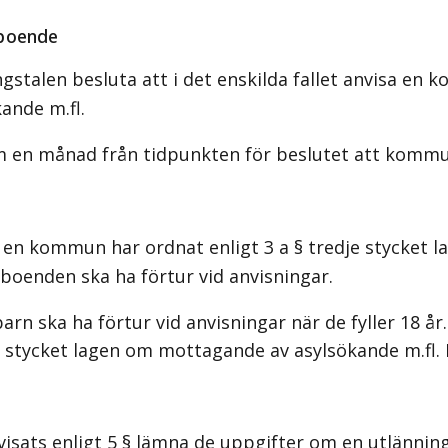
 boende
stalen besluta att i det enskilda fallet anvisa en 
ande m.fl.
en månad från tidpunkten för beslutet att kommu
n kommun har ordnat enligt 3 a § tredje stycket l
lboenden ska ha förtur vid anvisningar.
 ska ha förtur vid anvisningar när de fyller 18 år
 stycket lagen om mottagande av asylsökande m.fl. 
isats enligt 5 § lämna de uppgifter om en utlänn