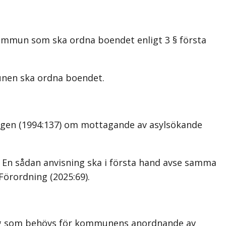
kommun som ska ordna boendet enligt 3 § första
nen ska ordna boendet.
agen (1994:137) om mottagande av asylsökande
. En sådan anvisning ska i första hand avse samma
Förordning (2025:69).
ing som behövs för kommunens anordnande av