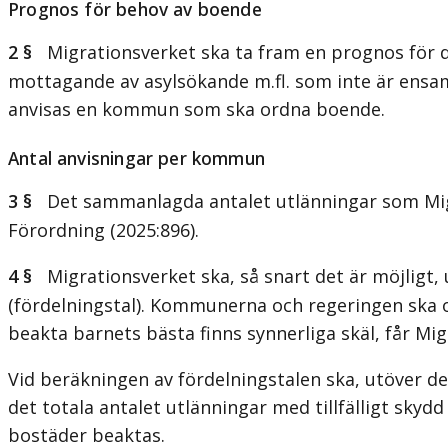
Prognos för behov av boende
2 §
Migrationsverket ska ta fram en prognos för de
mottagande av asylsökande m.fl. som inte är ens
anvisas en kommun som ska ordna boende.
Antal anvisningar per kommun
3 §
Det sammanlagda antalet utlänningar som Migra
Förordning (2025:896).
4 §
Migrationsverket ska, så snart det är möjligt, 
(fördelningstal). Kommunerna och regeringen ska
beakta barnets bästa finns synnerliga skäl, får Mi
Vid beräkningen av fördelningstalen ska, utöver de
det totala antalet utlänningar med tillfälligt sk
bostäder beaktas.