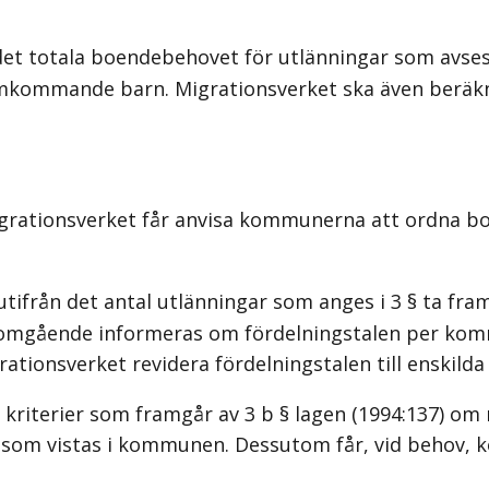
t totala boendebehovet för utlänningar som avses i
amkommande barn. Migrationsverket ska även beräk
tionsverket får anvisa kommunerna att ordna boend
utifrån det antal utlänningar som anges i 3 § ta f
 omgående informeras om fördelningstalen per kom
grationsverket revidera fördelningstalen till enski
 kriterier som framgår av 3 b § lagen (1994:137) om 
ydd som vistas i kommunen. Dessutom får, vid behov,