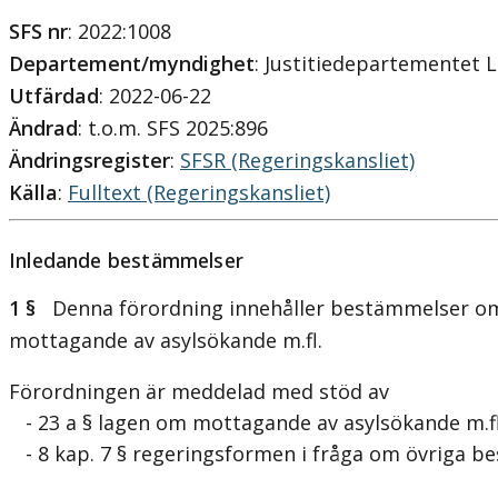
SFS nr
: 2022:1008
Departement/myndighet
: Justitiedepartementet 
Utfärdad
: 2022-06-22
Ändrad
: t.o.m. SFS 2025:896
Ändringsregister
:
SFSR (Regeringskansliet)
Källa
:
Fulltext (Regeringskansliet)
Inledande bestämmelser
1 §
Denna förordning innehåller bestämmelser om a
mottagande av asylsökande m.fl.
Förordningen är meddelad med stöd av
- 23 a § lagen om mottagande av asylsökande m.fl. 
- 8 kap. 7 § regeringsformen i fråga om övriga b