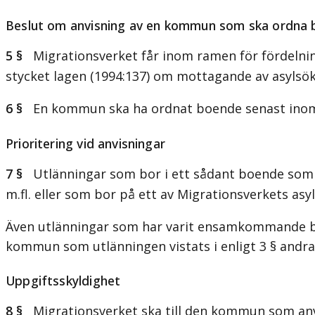
Beslut om anvisning av en kommun som ska ordna
5 §
Migrationsverket får inom ramen för fördelning
stycket lagen (1994:137) om mottagande av asylsök
6 §
En kommun ska ha ordnat boende senast inom 
Prioritering vid anvisningar
7 §
Utlänningar som bor i ett sådant boende som e
m.fl. eller som bor på ett av Migrationsverkets asy
Även utlänningar som har varit ensamkommande barn
kommun som utlänningen vistats i enligt 3 § andra
Uppgiftsskyldighet
8 §
Migrationsverket ska till den kommun som anv