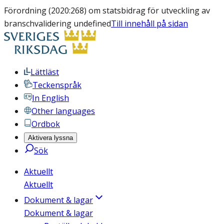
Förordning (2020:268) om statsbidrag för utveckling av
branschvalidering undefined
Till innehåll på sidan
Lättläst
Teckenspråk
In English
Other languages
Ordbok
Aktivera lyssna
Sök
Aktuellt
Aktuellt
Dokument & lagar
Dokument & lagar