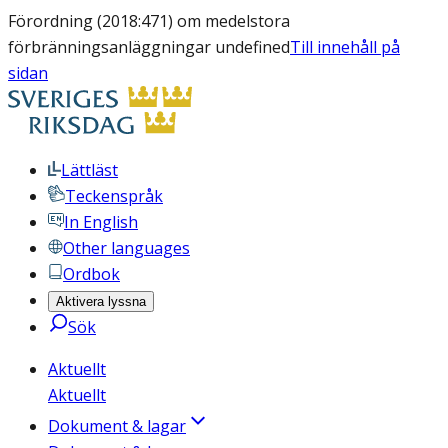
Förordning (2018:471) om medelstora
förbränningsanläggningar undefined
Till innehåll på
sidan
Lättläst
Teckenspråk
In English
Other languages
Ordbok
Aktivera lyssna
Sök
Aktuellt
Aktuellt
Dokument & lagar