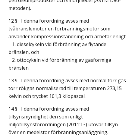
petroleumprodukter och smörjmedel (ASTM D86-
metoden).
12 §
I denna förordning avses med
tvåbränslemotor en förbränningsmotor som
använder kompressionständning och arbetar enligt
1. dieselcykeln vid förbränning av flytande
bränslen, och
2. ottocykeln vid förbränning av gasformiga
bränslen.
13 §
I denna förordning avses med normal torr gas
torr rökgas normaliserad till temperaturen 273,15
kelvin och trycket 101,3 kilopascal.
14 §
I denna förordning avses med
tillsynsmyndighet den som enligt
miljötillsynsförordningen (2011:13) utövar tillsyn
över en medelstor förbränningsanläggning.