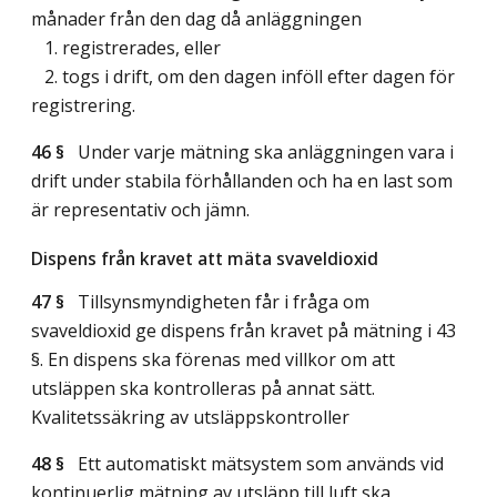
månader från den dag då anläggningen
1. registrerades, eller
2. togs i drift, om den dagen inföll efter dagen för
registrering.
46 §
Under varje mätning ska anläggningen vara i
drift under stabila förhållanden och ha en last som
är representativ och jämn.
Dispens från kravet att mäta svaveldioxid
47 §
Tillsynsmyndigheten får i fråga om
svaveldioxid ge dispens från kravet på mätning i 43
§. En dispens ska förenas med villkor om att
utsläppen ska kontrolleras på annat sätt.
Kvalitetssäkring av utsläppskontroller
48 §
Ett automatiskt mätsystem som används vid
kontinuerlig mätning av utsläpp till luft ska