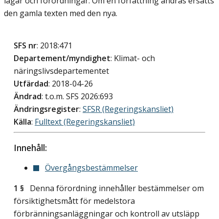
lagar och förordningar. Om en författning ändras ersätts
den gamla texten med den nya.
SFS nr
: 2018:471
Departement/myndighet
: Klimat- och
näringslivsdepartementet
Utfärdad
: 2018-04-26
Ändrad
: t.o.m. SFS 2026:693
Ändringsregister
:
SFSR (Regeringskansliet)
Källa
:
Fulltext (Regeringskansliet)
Innehåll:
Övergångsbestämmelser
1 §
Denna förordning innehåller bestämmelser om
försiktighetsmått för medelstora
förbränningsanläggningar och kontroll av utsläpp