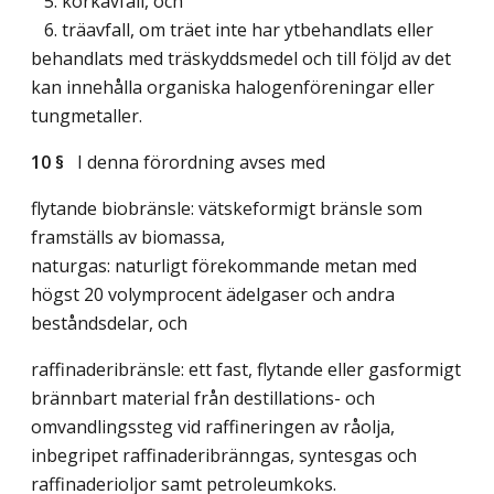
5. korkavfall, och
6. träavfall, om träet inte har ytbehandlats eller
behandlats med träskyddsmedel och till följd av det
kan innehålla organiska halogenföreningar eller
tungmetaller.
10 §
I denna förordning avses med
flytande biobränsle: vätskeformigt bränsle som
framställs av biomassa,
naturgas: naturligt förekommande metan med
högst 20 volymprocent ädelgaser och andra
beståndsdelar, och
raffinaderibränsle: ett fast, flytande eller gasformigt
brännbart material från destillations- och
omvandlingssteg vid raffineringen av råolja,
inbegripet raffinaderibränngas, syntesgas och
raffinaderioljor samt petroleumkoks.