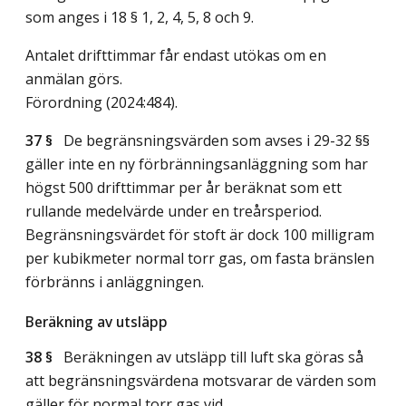
som anges i 18 § 1, 2, 4, 5, 8 och 9.
Antalet drifttimmar får endast utökas om en
anmälan görs.
Förordning (2024:484).
37 §
De begränsningsvärden som avses i 29-32 §§
gäller inte en ny förbränningsanläggning som har
högst 500 drifttimmar per år beräknat som ett
rullande medelvärde under en treårsperiod.
Begränsningsvärdet för stoft är dock 100 milligram
per kubikmeter normal torr gas, om fasta bränslen
förbränns i anläggningen.
Beräkning av utsläpp
38 §
Beräkningen av utsläpp till luft ska göras så
att begränsningsvärdena motsvarar de värden som
gäller för normal torr gas vid