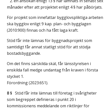
2. en ansökan enligt 13 § har lämnats in senast sex
månader efter att projektet enligt 4 § har påbörjats.
För projekt som innefattar bygglovspliktiga arbeten
ska bygglov enligt 9 kap. plan- och bygglagen
(2010:900) finnas och ha fått laga kraft.
Stöd får inte lämnas för byggnadsprojekt som
samtidigt får annat statligt stöd för att stödja
bostadsbyggande.
Om det finns särskilda skäl, får länsstyrelsen i
enskilda fall medge undantag från kraven i första
stycket 1.
Förordning (2023:651).
8 §
Stöd får inte lämnas till företag i svårigheter
som begreppet definieras i punkt 20 i
kommissionens meddelande om riktlinjer för