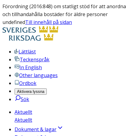
Förordning (2016:848) om statligt stöd för att anordna
och tillhandahålla bostäder för äldre personer
undefined
Till innehåll på sidan
Lättläst
Teckenspråk
In English
Other languages
Ordbok
Aktivera lyssna
Sök
Aktuellt
Aktuellt
Dokument & lagar