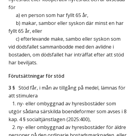
för
a) en person som har fyllt 65 år,
b) makar, sambor eller syskon där minst en har
fyllt 65 år, eller
c) efterlevande make, sambo eller syskon som
vid dödsfallet sammanbodde med den avlidne i
bostaden, om dödsfallet har inträffat efter att stöd
har beviljats.
Förutsättningar för stöd
3 §
Stöd får, i mån av tillgång på medel, lämnas för
att stimulera
1. ny- eller ombyggnad av hyresbostäder som
utgör sådana särskilda boendeformer som avses i 8
kap. 4 § socialtjänstlagen (2025:400),
2. ny- eller ombyggnad av hyresbostäder för äldre
personer på den ordinarie bostadsmarknaden, eller