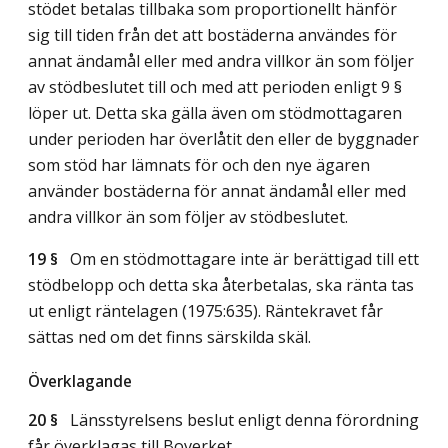
stödet betalas tillbaka som proportionellt hänför
sig till tiden från det att bostäderna användes för
annat ändamål eller med andra villkor än som följer
av stödbeslutet till och med att perioden enligt 9 §
löper ut. Detta ska gälla även om stödmottagaren
under perioden har överlåtit den eller de byggnader
som stöd har lämnats för och den nye ägaren
använder bostäderna för annat ändamål eller med
andra villkor än som följer av stödbeslutet.
19 §
Om en stödmottagare inte är berättigad till ett
stödbelopp och detta ska återbetalas, ska ränta tas
ut enligt räntelagen (1975:635). Räntekravet får
sättas ned om det finns särskilda skäl.
Överklagande
20 §
Länsstyrelsens beslut enligt denna förordning
får överklagas till Boverket.