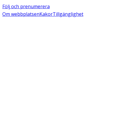
Följ och prenumerera
Om webbplatsen
Kakor
Tillgänglighet