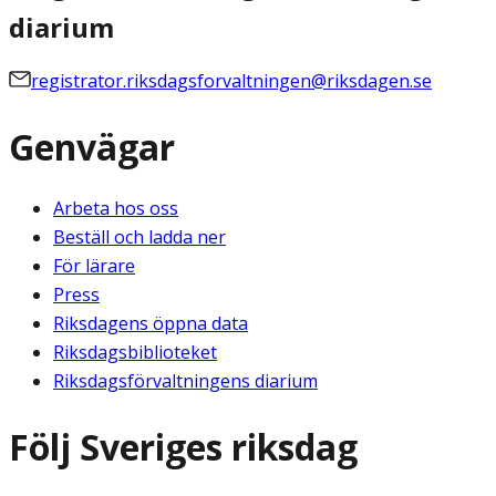
diarium
registrator.riksdagsforvaltningen@riksdagen.se
Genvägar
Arbeta hos oss
Beställ och ladda ner
För lärare
Press
Riksdagens öppna data
Riksdagsbiblioteket
Riksdagsförvaltningens diarium
Följ Sveriges riksdag