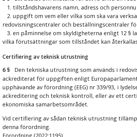
1. tillståndshavarens namn, adress och personn
2. uppgift om vem eller vilka som ska vara verks
redovisningscentraler och beställningscentraler för
3. en påminnelse om skyldigheterna enligt 12 § la
vilka förutsättningar som tillståndet kan återkallas
Certifiering av teknisk utrustning
6 §
Den tekniska utrustning som används i redovisn
ackrediterat för uppgiften enligt Europaparlamente
upphävande av förordning (EEG) nr 339/93, i lydel
ackreditering och teknisk kontroll, eller av ett c
ekonomiska samarbetsområdet.
Vid certifiering av sådan teknisk utrustning till
denna förordning.
Förordning (2022:1195).