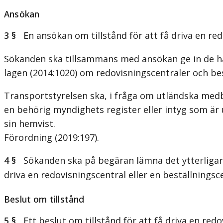
Ansökan
3 §
En ansökan om tillstånd för att få driva en redov
Sökanden ska tillsammans med ansökan ge in de ha
lagen (2014:1020) om redovisningscentraler och best
Transportstyrelsen ska, i fråga om utländska med
en behörig myndighets register eller intyg som är 
sin hemvist.
Förordning (2019:197).
4 §
Sökanden ska på begäran lämna det ytterligare
driva en redovisningscentral eller en beställningsc
Beslut om tillstånd
5 §
Ett beslut om tillstånd för att få driva en redo