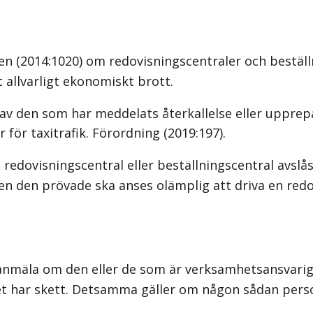
n (2014:1020) om redovisningscentraler och beställni
t allvarligt ekonomiskt brott.
 av den som har meddelats återkallelse eller uppre
för taxitrafik. Förordning (2019:197).
redovisningscentral eller beställningscentral avslå
 den prövade ska anses olämplig att driva en redovi
 anmäla om den eller de som är verksamhetsansvari
ytet har skett. Detsamma gäller om någon sådan pers