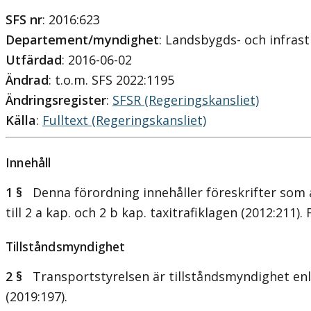
SFS nr
: 2016:623
Departement/myndighet
: Landsbygds- och infra
Utfärdad
: 2016-06-02
Ändrad
: t.o.m. SFS 2022:1195
Ändringsregister
:
SFSR (Regeringskansliet)
Källa
:
Fulltext (Regeringskansliet)
Innehåll
1 §
Denna förordning innehåller föreskrifter som an
till 2 a kap. och 2 b kap. taxitrafiklagen (2012:211).
Tillståndsmyndighet
2 §
Transportstyrelsen är tillståndsmyndighet enlig
(2019:197).