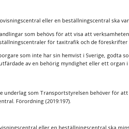
isningscentral eller en beställningscentral ska vara 
ndlingar som behövs för att visa att verksamheten 
ällningscentraler för taxitrafik och de föreskrifter 
borgare som inte har sin hemvist i Sverige, godta 
utfärdade av en behörig myndighet eller ett organ i
 underlag som Transportstyrelsen behöver för att k
entral. Förordning (2019:197).
visningscentral eller en beställningscentral ska mins