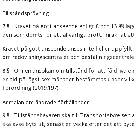
Tillståndsprövning
7 §
Kravet på gott anseende enligt 8 och 13 §§ lage
den som dömts för ett allvarligt brott, inräknat et
Kravet på gott anseende anses inte heller uppfyllt
om redovisningscentraler och beställningscentraler 
8 §
Om en ansökan om tillstånd för att få driva en 
en tid på lägst sex månader bestämmas under vilken
Förordning (2019:197).
Anmälan om ändrade förhållanden
9 §
Tillståndshavaren ska till Transportstyrelsen
ska avse byts ut, senast en vecka efter det att b