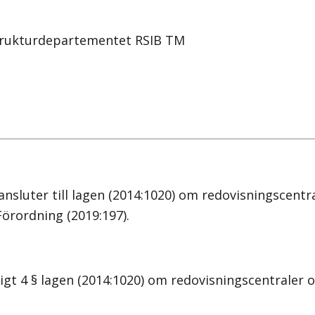
strukturdepartementet RSIB TM
sluter till lagen (2014:1020) om redovisningscentral
 Förordning (2019:197).
t 4 § lagen (2014:1020) om redovisningscentraler oc