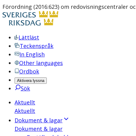
Förordning (2016:623) om redovisningscentraler och
Lättläst
Teckenspråk
In English
Other languages
Ordbok
Aktivera lyssna
Sök
Aktuellt
Aktuellt
Dokument & lagar
Dokument & lagar