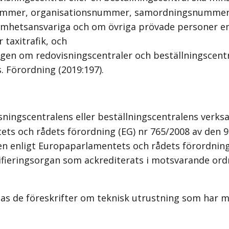
ummer, organisationsnummer, samordningsnummer e
amhetsansvariga och om övriga prövade personer enl
 taxitrafik, och
gen om redovisningscentraler och beställningscentr
. Förordning (2019:197).
ingscentralens eller beställningscentralens verksa
ts och rådets förordning (EG) nr 765/2008 av den 9 
sen enligt Europaparlamentets och rådets förordning
ertifieringsorgan som ackrediterats i motsvarande or
ämpas de föreskrifter om teknisk utrustning som har