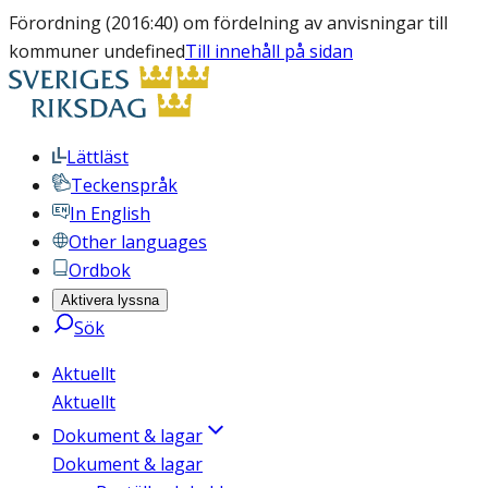
Förordning (2016:40) om fördelning av anvisningar till
kommuner undefined
Till innehåll på sidan
Lättläst
Teckenspråk
In English
Other languages
Ordbok
Aktivera lyssna
Sök
Aktuellt
Aktuellt
Dokument & lagar
Dokument & lagar