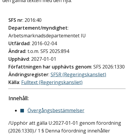
den gamla texten med den nya.
SFS nr
: 2016:40
Departement/myndighet
:
Arbetsmarknadsdepartementet IU
Utfärdad
: 2016-02-04
Ändrad
: t.o.m. SFS 2025:894
Upphävd
: 2027-01-01
Författningen har upphävts genom
: SFS 2026:1330
Ändringsregister
:
SFSR (Regeringskansliet)
Källa
:
Fulltext (Regeringskansliet)
Innehåll:
Övergångsbestämmelser
/Upphör att gälla U:2027-01-01 genom förordning
(2026:1330)./ 1 § Denna förordning innehåller