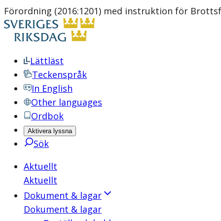
Förordning (2016:1201) med instruktion för Brott
Lättläst
Teckenspråk
In English
Other languages
Ordbok
Aktivera lyssna
Sök
Aktuellt
Aktuellt
Dokument & lagar
Dokument & lagar