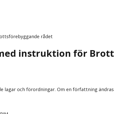
rottsförebyggande rådet
med instruktion för Bro
nde lagar och förordningar. Om en författning ändra