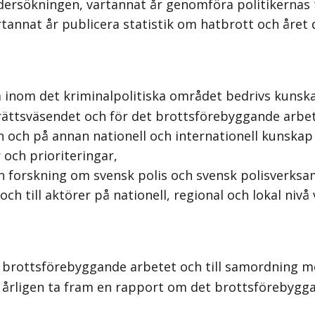
ersökningen, vartannat år genomföra politikernas 
nnat år publicera statistik om hatbrott och året d
 inom det kriminalpolitiska området bedrivs kuns
rättsväsendet och för det brottsförebyggande arbet
och på annan nationell och internationell kunskap
och prioriteringar,
 forskning om svensk polis och svensk polisverksa
h till aktörer på nationell, regional och lokal nivå
 brottsförebyggande arbetet och till samordning me
rligen ta fram en rapport om det brottsförebyggand