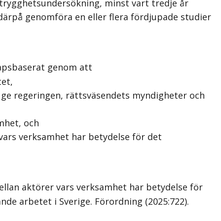
trygghetsundersökning, minst vart tredje år
ärpå genomföra en eller flera fördjupade studier
kapsbaserat genom att
et,
 ge regeringen, rättsväsendets myndigheter och
mhet, och
 vars verksamhet har betydelse för det
llan aktörer vars verksamhet har betydelse för
e arbetet i Sverige. Förordning (2025:722).