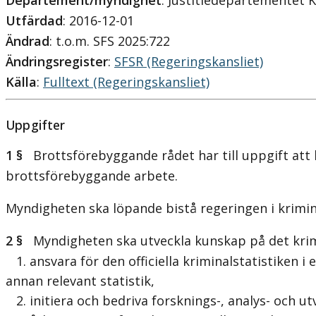
Departement/myndighet
: Justitiedepartementet 
Utfärdad
: 2016-12-01
Ändrad
: t.o.m. SFS 2025:722
Ändringsregister
:
SFSR (Regeringskansliet)
Källa
:
Fulltext (Regeringskansliet)
Uppgifter
1 §
Brottsförebyggande rådet har till uppgift att 
brottsförebyggande arbete.
Myndigheten ska löpande bistå regeringen i krimina
2 §
Myndigheten ska utveckla kunskap på det krim
1. ansvara för den officiella kriminalstatistiken i
annan relevant statistik,
2. initiera och bedriva forsknings-, analys- och u