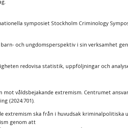
ag.
ationella symposiet Stockholm Criminology Sympo
 barn- och ungdomsperspektiv i sin verksamhet geno
digheten redovisa statistik, uppföljningar och anal
 mot våldsbejakande extremism. Centrumet ansvarar
ing (2024:701).
 extremism ska från i huvudsak kriminalpolitiska 
mism genom att