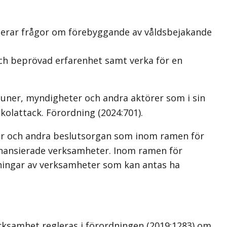
terar frågor om förebyggande av våldsbejakande
h beprövad erfarenhet samt verka för en
ner, myndigheter och andra aktörer som i sin
kolattack. Förordning (2024:701).
r och andra beslutsorgan som inom ramen för
finansierade verksamheter. Inom ramen för
kningar av verksamheter som kan antas ha
erksamhet regleras i förordningen (2019:1283) om