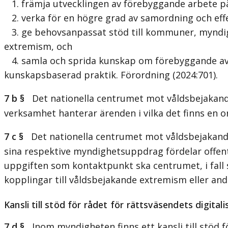
1. främja utvecklingen av förebyggande arbete på n
2. verka för en högre grad av samordning och effe
3. ge behovsanpassat stöd till kommuner, myndig
extremism, och
4. samla och sprida kunskap om förebyggande av 
kunskapsbaserad praktik. Förordning (2024:701).
7 b §
Det nationella centrumet mot våldsbejakande
verksamhet hanterar ärenden i vilka det finns en or
7 c §
Det nationella centrumet mot våldsbejakand
sina respektive myndighetsuppdrag fördelar offent
uppgiften som kontaktpunkt ska centrumet, i fall
kopplingar till våldsbejakande extremism eller and
Kansli till stöd för rådet för rättsväsendets digitali
7 d §
Inom myndigheten finns ett kansli till stöd f