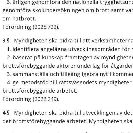
3. årligen genomföra den nationella trygghetsund
genomföra skolundersökningen om brott samt varta
om hatbrott.
Förordning (2025:722).
3 §
Myndigheten ska bidra till att verksamheterna
1. identifiera angelägna utvecklingsområden för 
2. baserat på kunskap framtagen av myndigheten 
brottsförebyggande aktörer underlag för åtgärder 
3. sammanställa och tillgängliggöra nytillkommen
4. ge metodstöd till rättsväsendets myndigheter oc
brottsförebyggande arbetet.
Förordning (2022:249).
4 §
Myndigheten ska bidra till utvecklingen av det
det brottsförebyggande arbetet. Myndigheten ska å