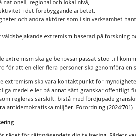
ationell, regional och lokal nivå,
ktivitet i det förebyggande arbetet,
heter och andra aktörer som i sin verksamhet han
våldsbejakande extremism baserad på forskning oc
 extremism ska ge behovsanpassat stöd till kommu
o för att en eller flera personer ska genomföra en s
e extremism ska vara kontaktpunkt för myndighete
liga medel eller på annat sätt granskar offentligt 
 som regleras särskilt, bistå med fördjupade grans
ra antidemokratiska miljöer. Förordning (2024:701).
sering
ör rådet för rättsväsendets digitalisering. Rådets v