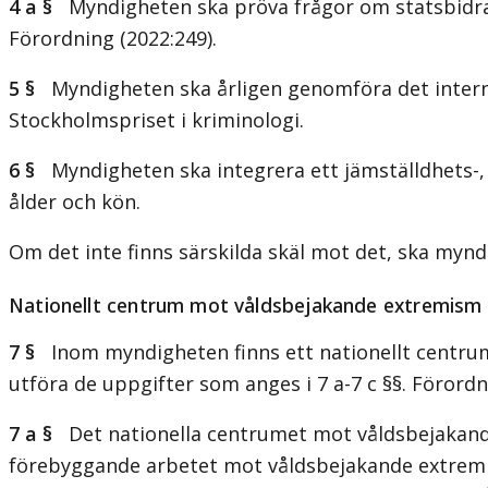
4 a §
Myndigheten ska pröva frågor om statsbidr
Förordning (2022:249).
5 §
Myndigheten ska årligen genomföra det intern
Stockholmspriset i kriminologi.
6 §
Myndigheten ska integrera ett jämställdhets-,
ålder och kön.
Om det inte finns särskilda skäl mot det, ska myn
Nationellt centrum mot våldsbejakande extremism
7 §
Inom myndigheten finns ett nationellt centrum
utföra de uppgifter som anges i 7 a-7 c §§. Förordn
7 a §
Det nationella centrumet mot våldsbejakande
förebyggande arbetet mot våldsbejakande extre