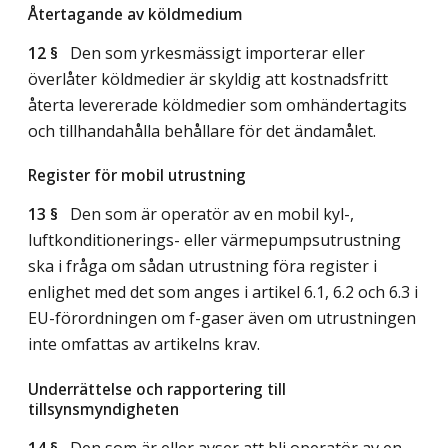
Återtagande av köldmedium
12 §
Den som yrkesmässigt importerar eller
överlåter köldmedier är skyldig att kostnadsfritt
återta levererade köldmedier som omhändertagits
och tillhandahålla behållare för det ändamålet.
Register för mobil utrustning
13 §
Den som är operatör av en mobil kyl-,
luftkonditionerings- eller värmepumpsutrustning
ska i fråga om sådan utrustning föra register i
enlighet med det som anges i artikel 6.1, 6.2 och 6.3 i
EU-förordningen om f-gaser även om utrustningen
inte omfattas av artikelns krav.
Underrättelse och rapportering till
tillsynsmyndigheten
14 §
Den som är eller avser att bli operatör av en