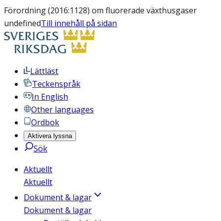
Förordning (2016:1128) om fluorerade växthusgaser
undefined
Till innehåll på sidan
Lättläst
Teckenspråk
In English
Other languages
Ordbok
Aktivera lyssna
Sök
Aktuellt
Aktuellt
Dokument & lagar
Dokument & lagar