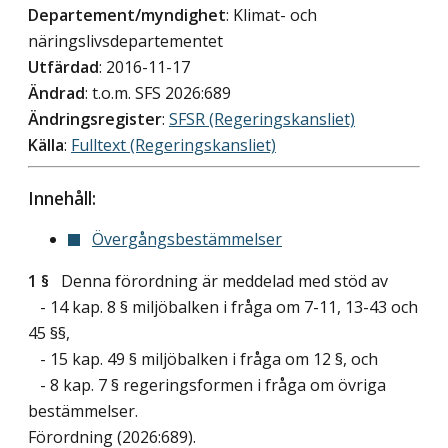
Departement/myndighet
: Klimat- och
näringslivsdepartementet
Utfärdad
: 2016-11-17
Ändrad
: t.o.m. SFS 2026:689
Ändringsregister
:
SFSR (Regeringskansliet)
Källa
:
Fulltext (Regeringskansliet)
Innehåll:
Övergångsbestämmelser
1 §
Denna förordning är meddelad med stöd av
- 14 kap. 8 § miljöbalken i fråga om 7-11, 13-43 och
45 §§,
- 15 kap. 49 § miljöbalken i fråga om 12 §, och
- 8 kap. 7 § regeringsformen i fråga om övriga
bestämmelser.
Förordning (2026:689).