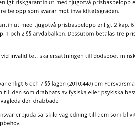
enligt riskgarantin ut med tjugotvå prisbasbelopp en
gre belopp som svarar mot invaliditetsgraden.
antin ut med tjugotvå prisbasbelopp enligt 2 kap. 6 
. 1 och 2 §§ ärvdabalken. Dessutom betalas tre pris
 vid invaliditet, ska ersättningen till dödsboet mi
 enligt 6 och 7 §§ lagen (2010:449) om Försvarsmakt
ill den som drabbats av fysiska eller psykiska besvä
h vägleda den drabbade.
var erbjuda särskild vägledning till dem som blivit
älpbehov.