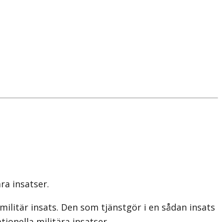
ra insatser.
ilitär insats. Den som tjänstgör i en sådan insats
tionella militära insatser.