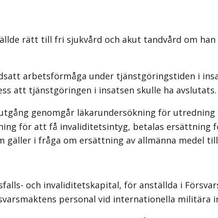
de rätt till fri sjukvård och akut tandvård om han
tt arbetsförmåga under tjänstgöringstiden i insats
ss att tjänstgöringen i insatsen skulle ha avslutats.
s utgång genomgår läkarundersökning för utredning
kning för att få invaliditetsintyg, betalas ersättnin
gäller i fråga om ersättning av allmänna medel till
alls- och invaliditetskapital, för anställda i Förs
svarsmaktens personal vid internationella militära i