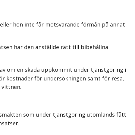
 eller hon inte får motsvarande förmån på annat
en har den anställde rätt till bibehållna
 av om en skada uppkommit under tjänstgöring i
g för kostnader för undersökningen samt för resa,
 vittnen.
varsmakten som under tjänstgöring utomlands fått
nsatser.