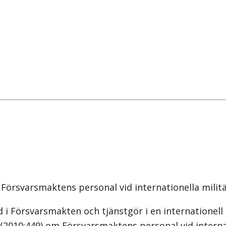
Försvarsmaktens personal vid internationella militä
 Försvarsmakten och tjänstgör i en internationell m
n (2010:449) om Försvarsmaktens personal vid interna