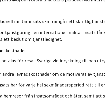
onell militär insats ska framgå i ett skriftligt anst
tjänstgöring i en internationell militär insats får 
vs ett beslut om tjänstledighet.
nadskostnader
talas för resa i Sverige vid inryckning till och utry
r andra levnadskostnader om de motiveras av tjäns
sats har för varje hel sexmånadersperiod rätt till 
ia hemresor från insatsområdet och åter, samt att s