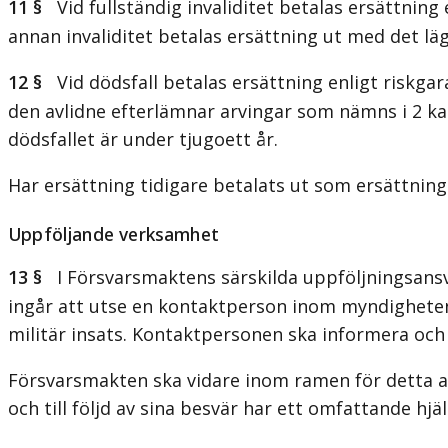
11 §
Vid fullständig invaliditet betalas ersättning 
annan invaliditet betalas ersättning ut med det lä
12 §
Vid dödsfall betalas ersättning enligt riskgar
den avlidne efterlämnar arvingar som nämns i 2 kap
dödsfallet är under tjugoett år.
Har ersättning tidigare betalats ut som ersättning
Uppföljande verksamhet
13 §
I Försvarsmaktens särskilda uppföljningsansvar
ingår att utse en kontaktperson inom myndigheten t
militär insats. Kontaktpersonen ska informera oc
Försvarsmakten ska vidare inom ramen för detta ans
och till följd av sina besvär har ett omfattande hj