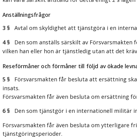
Anställningsfrågor
3 §
Avtal om skyldighet att tjänstgöra i en internati
4 §
Den som anställs särskilt av Försvarsmakten för 
vilken han eller hon är tjänstledig utan att det krä
Reseförmåner och förmåner till följd av ökade lev
5 §
Försvarsmakten får besluta att ersättning ska be
insats.
Försvarsmakten får även besluta om ersättning fö
6 §
Den som tjänstgör i en internationell militär in
Försvarsmakten får även besluta om ytterligare fr
tjänstgöringsperioder.