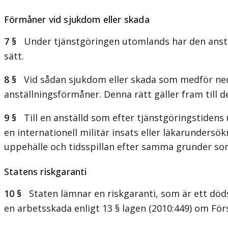
Förmåner vid sjukdom eller skada
7 §
Under tjänstgöringen utomlands har den anställ
sätt.
8 §
Vid sådan sjukdom eller skada som medför nedsa
anställningsförmåner. Denna rätt gäller fram till de
9 §
Till en anställd som efter tjänstgöringstiden
en internationell militär insats eller läkarundersö
uppehälle och tidsspillan efter samma grunder som 
Statens riskgaranti
10 §
Staten lämnar en riskgaranti, som är ett dödsf
en arbetsskada enligt 13 § lagen (2010:449) om För