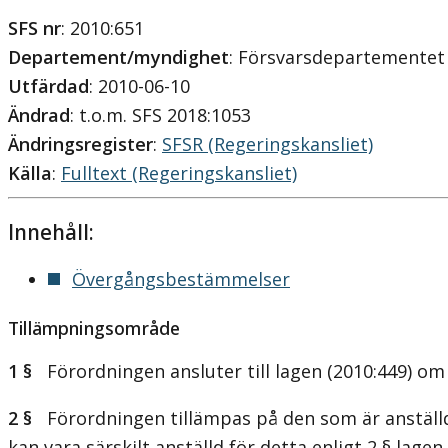
SFS nr
: 2010:651
Departement/myndighet
: Försvarsdepartementet
Utfärdad
: 2010-06-10
Ändrad
: t.o.m. SFS 2018:1053
Ändringsregister
:
SFSR (Regeringskansliet)
Källa
:
Fulltext (Regeringskansliet)
Innehåll:
Övergångsbestämmelser
Tillämpningsområde
1 §
Förordningen ansluter till lagen (2010:449) om 
2 §
Förordningen tillämpas på den som är anställd i
kan vara särskilt anställd för detta enligt 2 § lage