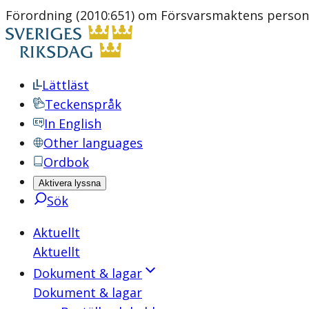
Förordning (2010:651) om Försvarsmaktens personal
Lättläst
Teckenspråk
In English
Other languages
Ordbok
Aktivera lyssna
Sök
Aktuellt
Aktuellt
Dokument & lagar
Dokument & lagar