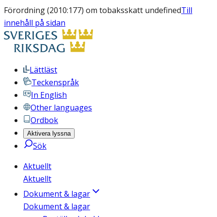
Förordning (2010:177) om tobaksskatt undefined
Till
innehåll på sidan
Lättläst
Teckenspråk
In English
Other languages
Ordbok
Aktivera lyssna
Sök
Aktuellt
Aktuellt
Dokument & lagar
Dokument & lagar