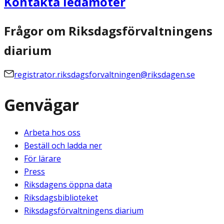
Kontakta ledamöter
Frågor om Riksdagsförvaltningens
diarium
registrator.riksdagsforvaltningen@riksdagen.se
Genvägar
Arbeta hos oss
Beställ och ladda ner
För lärare
Press
Riksdagens öppna data
Riksdagsbiblioteket
Riksdagsförvaltningens diarium