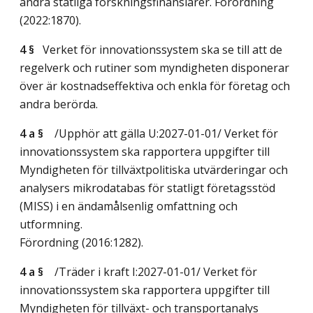
andra statliga forskningsfinansiärer. Förordning
(2022:1870).
4 §
Verket för innovationssystem ska se till att de
regelverk och rutiner som myndigheten disponerar
över är kostnadseffektiva och enkla för företag och
andra berörda.
4 a §
/Upphör att gälla U:2027-01-01/
Verket för
innovationssystem ska rapportera uppgifter till
Myndigheten för tillväxtpolitiska utvärderingar och
analysers mikrodatabas för statligt företagsstöd
(MISS) i en ändamålsenlig omfattning och
utformning.
Förordning (2016:1282).
4 a §
/Träder i kraft I:2027-01-01/
Verket för
innovationssystem ska rapportera uppgifter till
Myndigheten för tillväxt- och transportanalys