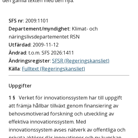
den gamla texten med den nya.
SFS nr
: 2009:1101
Departement/myndighet
: Klimat- och
näringslivsdepartementet RSN
Utfärdad
: 2009-11-12
Ändrad
: t.o.m. SFS 2026:1411
Ändringsregister
:
SFSR (Regeringskansliet)
Källa
:
Fulltext (Regeringskansliet)
Uppgifter
1 §
Verket för innovationssystem har till uppgift
att främja hållbar tillväxt genom finansiering av
behovsmotiverad forskning och utveckling av
effektiva innovationssystem. Med
innovationssystem avses nätverk av offentliga och
privata aktörer där innovationer och ny kunskap