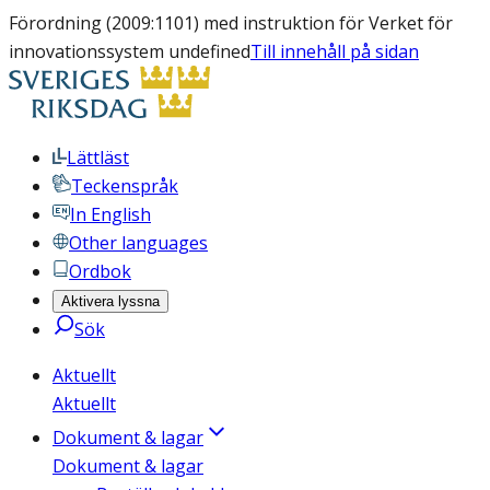
Förordning (2009:1101) med instruktion för Verket för
innovationssystem undefined
Till innehåll på sidan
Lättläst
Teckenspråk
In English
Other languages
Ordbok
Aktivera lyssna
Sök
Aktuellt
Aktuellt
Dokument & lagar
Dokument & lagar