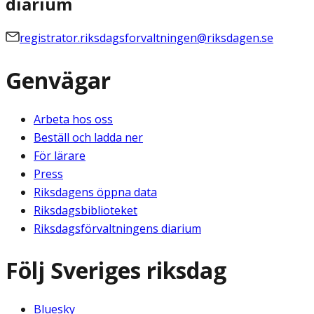
diarium
registrator.riksdagsforvaltningen@riksdagen.se
Genvägar
Arbeta hos oss
Beställ och ladda ner
För lärare
Press
Riksdagens öppna data
Riksdagsbiblioteket
Riksdagsförvaltningens diarium
Följ Sveriges riksdag
Bluesky