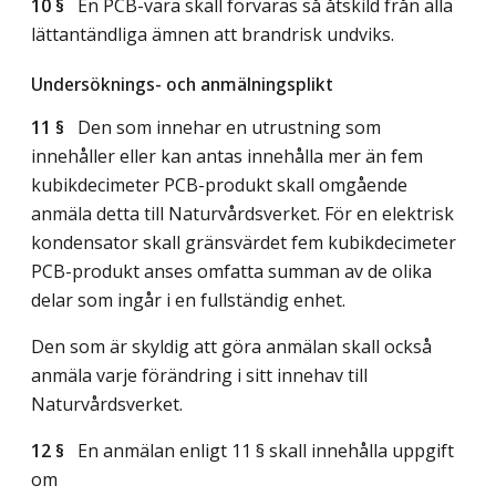
10 §
En PCB-vara skall förvaras så åtskild från alla
lättantändliga ämnen att brandrisk undviks.
Undersöknings- och anmälningsplikt
11 §
Den som innehar en utrustning som
innehåller eller kan antas innehålla mer än fem
kubikdecimeter PCB-produkt skall omgående
anmäla detta till Naturvårdsverket. För en elektrisk
kondensator skall gränsvärdet fem kubikdecimeter
PCB-produkt anses omfatta summan av de olika
delar som ingår i en fullständig enhet.
Den som är skyldig att göra anmälan skall också
anmäla varje förändring i sitt innehav till
Naturvårdsverket.
12 §
En anmälan enligt 11 § skall innehålla uppgift
om