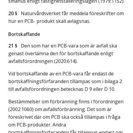
småhus enligt fastighetstaxeringslagen (1979:1152).
20 §
Naturvårdsverket får meddela föreskrifter om
hur en PCB- produkt skall avlägsnas.
Bortskaffande
21 §
Den som har en PCB-vara som är avfall ska
genast överlämna den för bortskaffande enligt
avfallsförordningen (2020:614).
Vid bortskaffande av en PCB-vara får endast de
bortskaffningsförfaranden tillämpas som i bilaga 2
till avfallsförordningen betecknas D 9 eller D 10.
Bestämmelser om förbränning finns i förordningen
(2002:1060) om avfallsförbränning. Det som är
föreskrivet där om PCB ska också tillämpas i fråga
om PCB-produkter. Andra
bortskaffningsförfaranden får tillämpas endast om