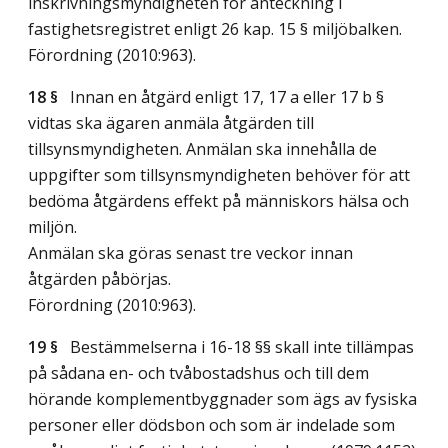
inskrivningsmyndigheten för anteckning i
fastighetsregistret enligt 26 kap. 15 § miljöbalken.
Förordning (2010:963).
18 §
Innan en åtgärd enligt 17, 17 a eller 17 b §
vidtas ska ägaren anmäla åtgärden till
tillsynsmyndigheten. Anmälan ska innehålla de
uppgifter som tillsynsmyndigheten behöver för att
bedöma åtgärdens effekt på människors hälsa och
miljön.
Anmälan ska göras senast tre veckor innan
åtgärden påbörjas.
Förordning (2010:963).
19 §
Bestämmelserna i 16-18 §§ skall inte tillämpas
på sådana en- och tvåbostadshus och till dem
hörande komplementbyggnader som ägs av fysiska
personer eller dödsbon och som är indelade som