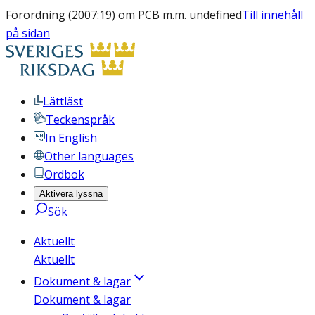
Förordning (2007:19) om PCB m.m. undefined
Till innehåll
på sidan
Lättläst
Teckenspråk
In English
Other languages
Ordbok
Aktivera lyssna
Sök
Aktuellt
Aktuellt
Dokument & lagar
Dokument & lagar