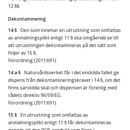
12 §§.
Dekontaminering
14 §
Den som innehar en utrustning som omfattas
av anmälningsplikt enligt 11 § ska omgående se till
att utrustningen dekontamineras på det sätt som
följer av 15 §.
Förordning (2011:691).
14 a §
Naturvårdsverket får i det enskilda fallet ge
dispens från dekontamineringskravet i 14 §, om det
finns särskilda skäl och dispensen är förenlig med
rådets direktiv 96/59/EG.
Förordning (2011:691).
15 §
En utrustning som omfattas av
anmälningsplikt enligt 11 § får dekontamineras
genom att den PCB-produkt som finns i