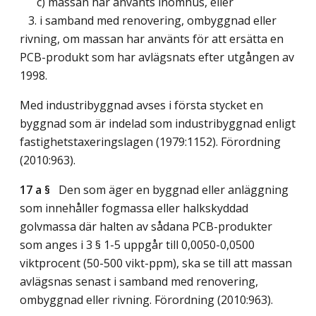
c) massan har använts inomhus, eller
3. i samband med renovering, ombyggnad eller
rivning, om massan har använts för att ersätta en
PCB-produkt som har avlägsnats efter utgången av
1998.
Med industribyggnad avses i första stycket en
byggnad som är indelad som industribyggnad enligt
fastighetstaxeringslagen (1979:1152). Förordning
(2010:963).
17 a §
Den som äger en byggnad eller anläggning
som innehåller fogmassa eller halkskyddad
golvmassa där halten av sådana PCB-produkter
som anges i 3 § 1-5 uppgår till 0,0050-0,0500
viktprocent (50-500 vikt-ppm), ska se till att massan
avlägsnas senast i samband med renovering,
ombyggnad eller rivning. Förordning (2010:963).