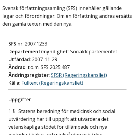
Svensk författningssamling (SFS) innehåller gällande
lagar och förordningar. Om en författning ändras ersätts
den gamla texten med den nya.
SFS nr
: 2007:1233
Departement/myndighet
: Socialdepartementet
Utfärdad
: 2007-11-29
Ändrad
: t.o.m. SFS 2025:487
Ändringsregister
:
SFSR (Regeringskansliet)
Källa
:
Fulltext (Regeringskansliet)
Uppgifter
1 §
Statens beredning för medicinsk och social
utvärdering har till uppgift att utvärdera det
vetenskapliga stödet för tillämpade och nya
metoder i hälso- och sjukvården och i den