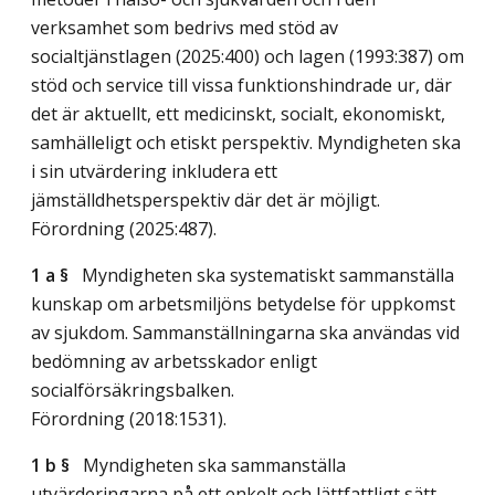
verksamhet som bedrivs med stöd av
socialtjänstlagen (2025:400) och lagen (1993:387) om
stöd och service till vissa funktionshindrade ur, där
det är aktuellt, ett medicinskt, socialt, ekonomiskt,
samhälleligt och etiskt perspektiv. Myndigheten ska
i sin utvärdering inkludera ett
jämställdhetsperspektiv där det är möjligt.
Förordning (2025:487).
1 a §
Myndigheten ska systematiskt sammanställa
kunskap om arbetsmiljöns betydelse för uppkomst
av sjukdom. Sammanställningarna ska användas vid
bedömning av arbetsskador enligt
socialförsäkringsbalken.
Förordning (2018:1531).
1 b §
Myndigheten ska sammanställa
utvärderingarna på ett enkelt och lättfattligt sätt