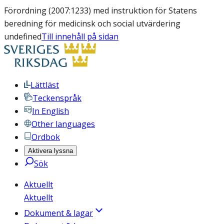
Förordning (2007:1233) med instruktion för Statens
beredning för medicinsk och social utvärdering
undefined
Till innehåll på sidan
Lättläst
Teckenspråk
In English
Other languages
Ordbok
Aktivera lyssna
Sök
Aktuellt
Aktuellt
Dokument & lagar