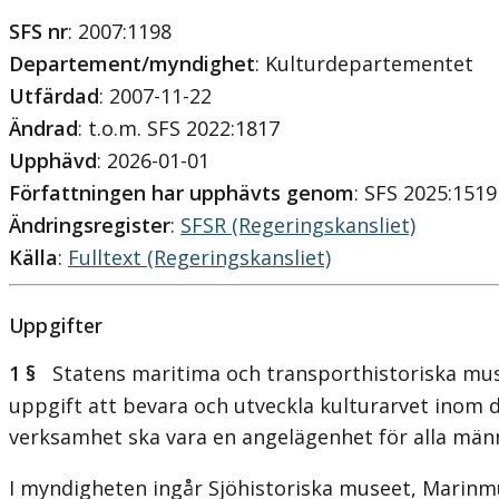
SFS nr
: 2007:1198
Departement/myndighet
: Kulturdepartementet
Utfärdad
: 2007-11-22
Ändrad
: t.o.m. SFS 2022:1817
Upphävd
: 2026-01-01
Författningen har upphävts genom
: SFS 2025:1519
Ändringsregister
:
SFSR (Regeringskansliet)
Källa
:
Fulltext (Regeringskansliet)
Uppgifter
1 §
Statens maritima och transporthistoriska musee
uppgift att bevara och utveckla kulturarvet inom
verksamhet ska vara en angelägenhet för alla männ
I myndigheten ingår Sjöhistoriska museet, Marin