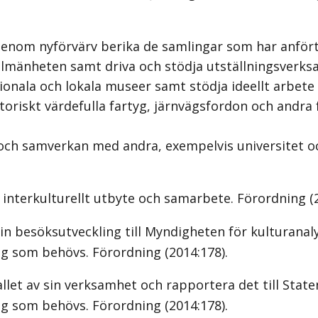
genom nyförvärv berika de samlingar som har anför
r allmänheten samt driva och stödja utställningsve
egionala och lokala museer samt stödja ideellt arb
toriskt värdefulla fartyg, järnvägsfordon och and
ch samverkan med andra, exempelvis universitet o
interkulturellt utbyte och samarbete. Förordning (2
 besöksutveckling till Myndigheten för kulturanaly
g som behövs. Förordning (2014:178).
let av sin verksamhet och rapportera det till State
g som behövs. Förordning (2014:178).