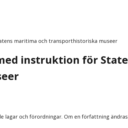
tatens maritima och transporthistoriska museer
med instruktion för Stat
seer
nde lagar och förordningar. Om en författning ändra