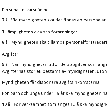
Personalansvarsnämnd
7 §
Vid myndigheten ska det finnas en personala
Tillämpligheten av vissa förordningar
8 §
Myndigheten ska tillämpa personalföreträdarf
Avgifter
9 §
När myndigheten utför de uppgifter som anges i
Avgifternas storlek bestäms av myndigheten, utom i
Myndigheten får disponera avgiftsinkomsterna.
För barn och unga under 19 år ska myndigheten ha fr
10 §
För verksamhet som anges i 3 § ska myndighet