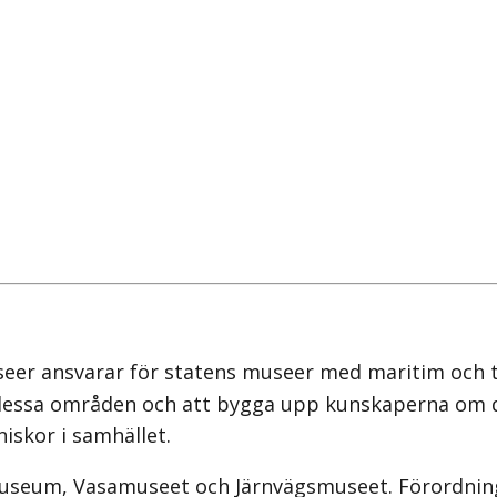
r ansvarar för statens museer med maritim och tra
 dessa områden och att bygga upp kunskaperna om d
iskor i samhället.
museum, Vasamuseet och Järnvägsmuseet. Förordning