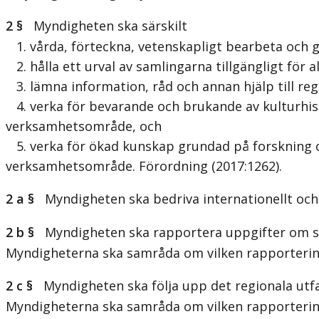
2 §
Myndigheten ska särskilt
1. vårda, förteckna, vetenskapligt bearbeta och 
2. hålla ett urval av samlingarna tillgängligt fö
3. lämna information, råd och annan hjälp till r
4. verka för bevarande och brukande av kulturhis
verksamhetsområde, och
5. verka för ökad kunskap grundad på forskning o
verksamhetsområde. Förordning (2017:1262).
2 a §
Myndigheten ska bedriva internationellt och 
2 b §
Myndigheten ska rapportera uppgifter om sin
Myndigheterna ska samråda om vilken rapporterin
2 c §
Myndigheten ska följa upp det regionala utfal
Myndigheterna ska samråda om vilken rapporterin