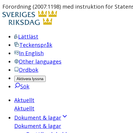
Förordning (2007:1198) med instruktion för State
Lättläst
Teckenspråk
In English
Other languages
Ordbok
Aktivera lyssna
Sök
Aktuellt
Aktuellt
Dokument & lagar
Dokument & lagar