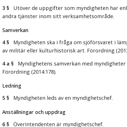
3 §
Utöver de uppgifter som myndigheten har enligt
andra tjänster inom sitt verksamhetsområde.
Samverkan
4 §
Myndigheten ska i fråga om sjöförsvaret i lämp
av militär eller kulturhistorisk art. Förordning (201
4 a §
Myndighetens samverkan med myndigheter och 
Förordning (2014:178).
Ledning
5 §
Myndigheten leds av en myndighetschef.
Anställningar och uppdrag
6 §
Överintendenten är myndighetschef.