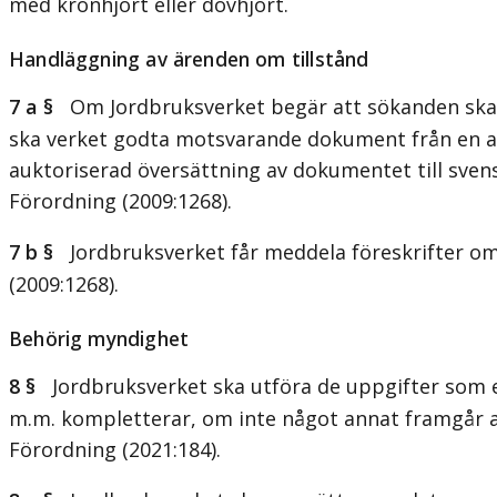
med kronhjort eller dovhjort.
Handläggning av ärenden om tillstånd
7 a §
Om Jordbruksverket begär att sökanden ska ge i
ska verket godta motsvarande dokument från en a
auktoriserad översättning av dokumentet till sven
Förordning (2009:1268).
7 b §
Jordbruksverket får meddela föreskrifter om d
(2009:1268).
Behörig myndighet
8 §
Jordbruksverket ska utföra de uppgifter som e
m.m. kompletterar, om inte något annat framgår av
Förordning (2021:184).