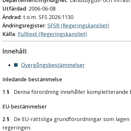
Departement/myndighet
: Landsbygds- och infra
Utfärdad
: 2006-06-08
Ändrad
: t.o.m. SFS 2026:1130
Ändringsregister
:
SFSR (Regeringskansliet)
Källa
:
Fulltext (Regeringskansliet)
Innehåll:
Övergångsbestämmelser
Inledande bestämmelse
1 §
Denna förordning innehåller kompletterande be
EU-bestämmelser
2 §
De EU-rättsliga grundförordningar som lagen (20
regeringen.