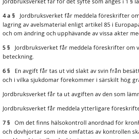
Jordbruksverket får för det syfte som anges i 1 § 
4 a §
Jordbruksverket får meddela föreskrifter om 
lagring av avelsmaterial enligt artikel 85 i Euro
och om ändring och upphävande av vissa akter med a
5 §
Jordbruksverket får meddela föreskrifter om vill
beteckning.
6 §
En avgift får tas ut vid slakt av svin från bes
och i vilka sjukdomar förekommer i särskilt hög gr
Jordbruksverket får ta ut avgiften av den som lämna
Jordbruksverket får meddela ytterligare föreskrift
7 §
Om det finns hälsokontroll anordnad för kronhj
och dovhjortar som inte omfattas av kontrollen skall