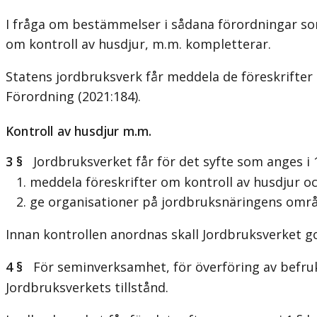
I fråga om bestämmelser i sådana förordningar som
om kontroll av husdjur, m.m. kompletterar.
Statens jordbruksverk får meddela de föreskrifte
Förordning (2021:184).
Kontroll av husdjur m.m.
3 §
Jordbruksverket får för det syfte som anges i 1
1. meddela föreskrifter om kontroll av husdjur oc
2. ge organisationer på jordbruksnäringens områd
Innan kontrollen anordnas skall Jordbruksverket g
4 §
För seminverksamhet, för överföring av befrukt
Jordbruksverkets tillstånd.