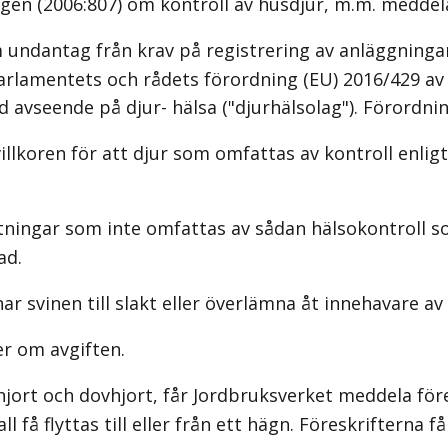
lagen (2006:807) om kontroll av husdjur, m.m. meddel
undantag från krav på registrering av anläggningar
paparlamentets och rådets förordning (EU) 2016/429 
vseende på djur- hälsa ("djurhälsolag"). Förordnin
koren för att djur som omfattas av kontroll enligt 3 
ättningar som inte omfattas av sådan hälsokontroll 
ad.
r svinen till slakt eller överlämna åt innehavare av 
er om avgiften.
ort och dovhjort, får Jordbruksverket meddela föres
 få flyttas till eller från ett hägn. Föreskrifterna 