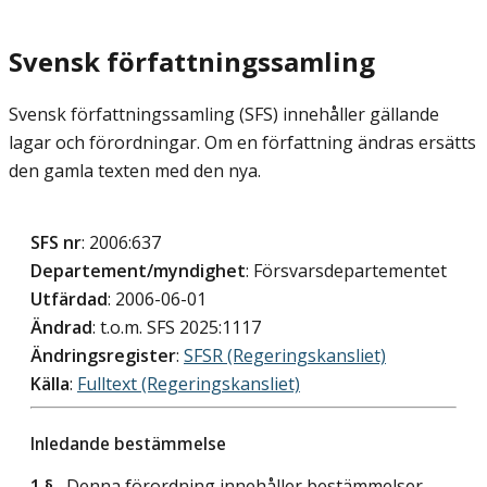
Svensk författningssamling
Svensk författningssamling (SFS) innehåller gällande
lagar och förordningar. Om en författning ändras ersätts
den gamla texten med den nya.
SFS nr
: 2006:637
Departement/myndighet
: Försvarsdepartementet
Utfärdad
: 2006-06-01
Ändrad
: t.o.m. SFS 2025:1117
Ändringsregister
:
SFSR (Regeringskansliet)
Källa
:
Fulltext (Regeringskansliet)
Inledande bestämmelse
1 §
Denna förordning innehåller bestämmelser