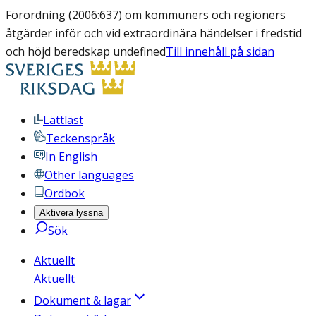
Förordning (2006:637) om kommuners och regioners
åtgärder inför och vid extraordinära händelser i fredstid
och höjd beredskap undefined
Till innehåll på sidan
Lättläst
Teckenspråk
In English
Other languages
Ordbok
Aktivera lyssna
Sök
Aktuellt
Aktuellt
Dokument & lagar