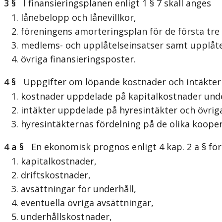
3 §
I finansieringsplanen enligt 1 § 7 skall anges
1. lånebelopp och lånevillkor,
2. föreningens amorteringsplan för de första tre 
3. medlems- och upplåtelseinsatser samt upplåtels
4. övriga finansieringsposter.
4 §
Uppgifter om löpande kostnader och intäkter en
1. kostnader uppdelade på kapitalkostnader under 
2. intäkter uppdelade på hyresintäkter och övriga
3. hyresintäkternas fördelning på de olika kooper
4 a §
En ekonomisk prognos enligt 4 kap. 2 a § förs
1. kapitalkostnader,
2. driftskostnader,
3. avsättningar för underhåll,
4. eventuella övriga avsättningar,
5. underhållskostnader,