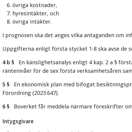
6. övriga kostnader,
7. hyresintäkter, och
8. övriga intäkter.
I prognosen ska det anges vilka antaganden om in
Uppgifterna enligt första stycket 1-8 ska avse de
4 b §
En känslighetsanalys enligt 4 kap. 2 a § först
räntenivåer för de sex första verksamhetsåren sam
5 §
En ekonomisk plan med bifogat besiktningsprot
Förordning (2023:647).
6 §
Boverket får meddela närmare föreskrifter om 
Intygsgivare