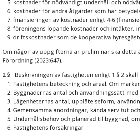
5. kostnader för nödvändigt underhåll och nödvä
6. kostnader för andra åtgärder som har betydel
7. finansieringen av kostnader enligt 4-6 (finansie
8. föreningens löpande kostnader och intäkter, in
9. driftskostnader som de kooperativa hyresgäster
Om någon av uppgifterna är preliminär ska detta 
Förordning (2023:647).
2 §
Beskrivningen av fastigheten enligt 1 § 2 skall 
1. Fastighetens beteckning och areal. Om marken 
2. Byggnadernas antal och användningssätt med 
3. Lägenheternas antal, upplåtelseform, användni
4. Gemensamma anordningar, kända servitut och 
5. Underhållsbehov och planerad tillbyggnad, omb
6. Fastighetens försäkringar.