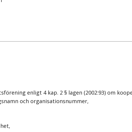
L1
örening enligt 4 kap. 2 § lagen (2002:93) om kooper
agsnamn och organisationsnummer,
het,