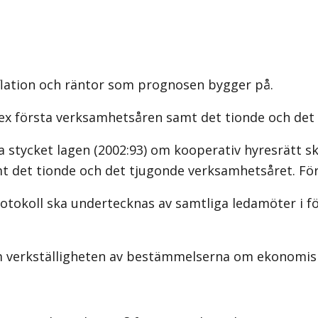
flation och räntor som prognosen bygger på.
 sex första verksamhetsåren samt det tionde och det
a stycket lagen (2002:93) om kooperativ hyresrätt sk
t det tionde och det tjugonde verksamhetsåret. För
okoll ska undertecknas av samtliga ledamöter i fö
verkställigheten av bestämmelserna om ekonomisk 