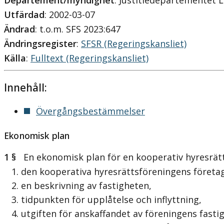
Departement/myndighet
: Justitiedepartementet 
Utfärdad
: 2002-03-07
Ändrad
: t.o.m. SFS 2023:647
Ändringsregister
:
SFSR (Regeringskansliet)
Källa
:
Fulltext (Regeringskansliet)
Innehåll:
Övergångsbestämmelser
Ekonomisk plan
1 §
En ekonomisk plan för en kooperativ hyresrättsf
1. den kooperativa hyresrättsföreningens föret
2. en beskrivning av fastigheten,
3. tidpunkten för upplåtelse och inflyttning,
4. utgiften för anskaffandet av föreningens fastig