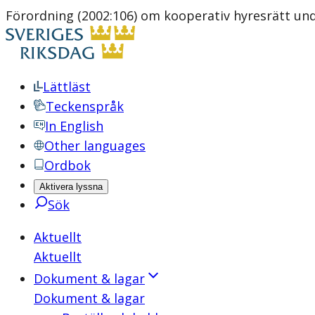
Förordning (2002:106) om kooperativ hyresrätt un
Lättläst
Teckenspråk
In English
Other languages
Ordbok
Aktivera lyssna
Sök
Aktuellt
Aktuellt
Dokument & lagar
Dokument & lagar