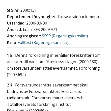
SFS nr
: 2000:131
Departement/myndighet
: Försvarsdepartementet
Utfärdad
: 2000-03-30
Ändrad
: t.o.m. SFS 2009:971
Ändringsregister
:
SFSR (Regeringskansliet)
Källa
:
Fulltext (Regeringskansliet)
1 §
Denna förordning innehåller föreskrifter som
ansluter till vad som föreskrivs i lagen (2000:130)
om försvarsunderrättelseverksamhet. Förordning
(2007:694).
2 §
Försvarsunderrättelseverksamhet skall
bedrivas av Försvarsmakten, Försvarets
radioanstalt, Försvarets materielverk och
Totalförsvarets forskningsinstitut.
Förordning (2007:694).