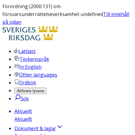
Förordning (2000:131) om
försvarsunderrättelseverksamhet undefined
Till innehåll
på sidan
Lättläst
Teckenspråk
In English
Other languages
Ordbok
Aktivera lyssna
Sök
Aktuellt
Aktuellt
Dokument & lagar