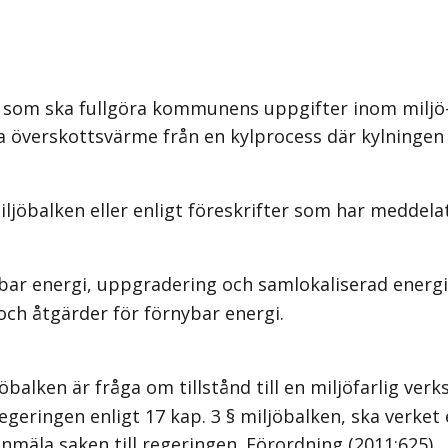
m ska fullgöra kommunens uppgifter inom miljö-
överskottsvärme från en kylprocess där kylningen ske
iljöbalken eller enligt föreskrifter som har meddelat
bar energi, uppgradering och samlokaliserad energ
ch åtgärder för förnybar energi.
balken är fråga om tillstånd till en miljöfarlig ver
eringen enligt 17 kap. 3 § miljöbalken, ska verket e
nmäla saken till regeringen. Förordning (2011:625).