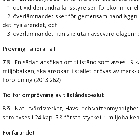
1. det vid den andra länsstyrelsen förekommer el
2. överlämnandet sker för gemensam handläggning e
det nya ärendet, och
3. överlämnandet kan ske utan avsevärd olägenhet
Prövning i andra fall
7 §
En sådan ansökan om tillstånd som avses i 9 kap
miljöbalken, ska ansökan i stället prövas av mark-
Förordning (2013:262).
Tid för omprövning av tillståndsbeslut
8 §
Naturvårdsverket, Havs- och vattenmyndigheten
som avses i 24 kap. 5 § första stycket 1 miljöbalken
Förfarandet