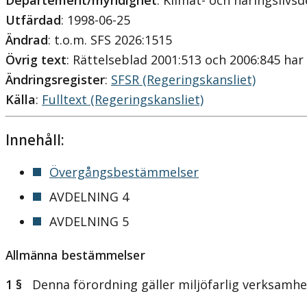
Departement/myndighet
: Klimat- och näringsliv
Utfärdad
: 1998-06-25
Ändrad
: t.o.m. SFS 2026:1515
Övrig text
: Rättelseblad 2001:513 och 2006:845 har 
Ändringsregister
:
SFSR (Regeringskansliet)
Källa
:
Fulltext (Regeringskansliet)
Innehåll:
Övergångsbestämmelser
AVDELNING 4
AVDELNING 5
Allmänna bestämmelser
1 §
Denna förordning gäller miljöfarlig verksamhet