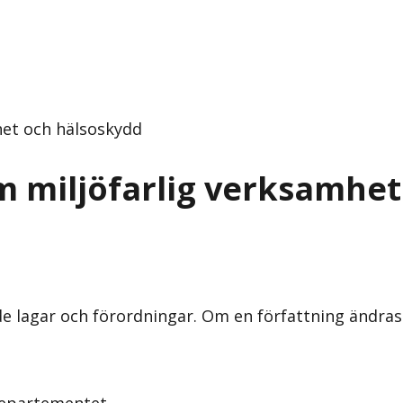
het och hälsoskydd
m miljöfarlig verksamhe
nde lagar och förordningar. Om en författning ändra