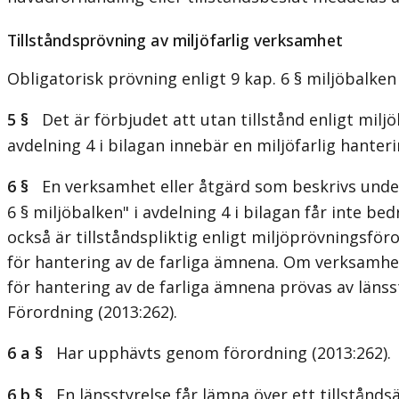
Tillståndsprövning av miljöfarlig verksamhet
Obligatorisk prövning enligt 9 kap. 6 § miljöbalken
5 §
Det är förbjudet att utan tillstånd enligt miljö
avdelning 4 i bilagan innebär en miljöfarlig hanteri
6 §
En verksamhet eller åtgärd som beskrivs under 
6 § miljöbalken" i avdelning 4 i bilagan får inte b
också är tillståndspliktig enligt miljöprövningsfö
för hantering av de farliga ämnena. Om verksamhete
för hantering av de farliga ämnena prövas av länss
Förordning (2013:262).
6 a §
Har upphävts genom förordning (2013:262).
6 b §
En länsstyrelse får lämna över ett tillståndsä