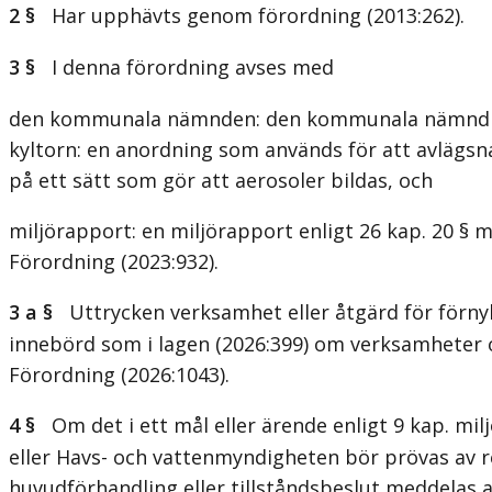
2 §
Har upphävts genom förordning (2013:262).
3 §
I denna förordning avses med
den kommunala nämnden: den kommunala nämnd so
kyltorn: en anordning som används för att avlägsna 
på ett sätt som gör att aerosoler bildas, och
miljörapport: en miljörapport enligt 26 kap. 20 § m
Förordning (2023:932).
3 a §
Uttrycken verksamhet eller åtgärd för förny
innebörd som i lagen (2026:399) om verksamheter o
Förordning (2026:1043).
4 §
Om det i ett mål eller ärende enligt 9 kap. miljö
eller Havs- och vattenmyndigheten bör prövas av reg
huvudförhandling eller tillståndsbeslut meddelas a