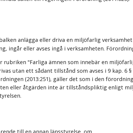
balken anlägga eller driva en miljöfarlig verksamhet 
ng, ingår eller avses ingå i verksamheten. Förordning
rubriken "Farliga ämnen som innebär en miljöfarlig
edrivas utan ett sådant tillstånd som avses i 9 kap. 
rordningen (2013:251), gäller det som i den förordni
n eller åtgärden inte är tillståndspliktig enligt m
tyrelsen.
rende till en annan länsstyrelse, om