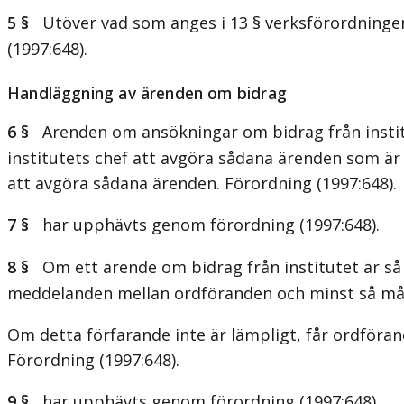
5 §
Utöver vad som anges i 13 § verksförordningen 
(1997:648).
Handläggning av ärenden om bidrag
6 §
Ärenden om ansökningar om bidrag från institute
institutets chef att avgöra sådana ärenden som är 
att avgöra sådana ärenden. Förordning (1997:648).
7 §
har upphävts genom förordning (1997:648).
8 §
Om ett ärende om bidrag från institutet är så
meddelanden mellan ordföranden och minst så må
Om detta förfarande inte är lämpligt, får ordföra
Förordning (1997:648).
9 §
har upphävts genom förordning (1997:648).