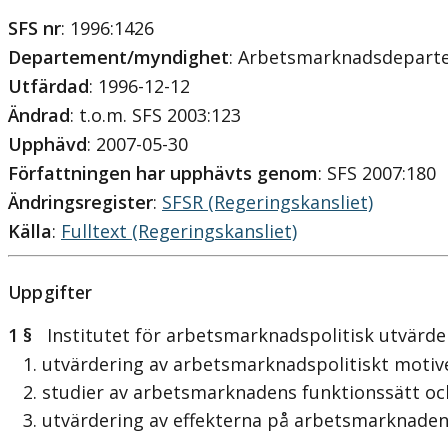
SFS nr
: 1996:1426
Departement/myndighet
: Arbetsmarknadsdepart
Utfärdad
: 1996-12-12
Ändrad
: t.o.m. SFS 2003:123
Upphävd
: 2007-05-30
Författningen har upphävts genom
: SFS 2007:180
Ändringsregister
:
SFSR (Regeringskansliet)
Källa
:
Fulltext (Regeringskansliet)
Uppgifter
1 §
Institutet för arbetsmarknadspolitisk utvärder
1. utvärdering av arbetsmarknadspolitiskt motiv
2. studier av arbetsmarknadens funktionssätt oc
3. utvärdering av effekterna på arbetsmarknaden