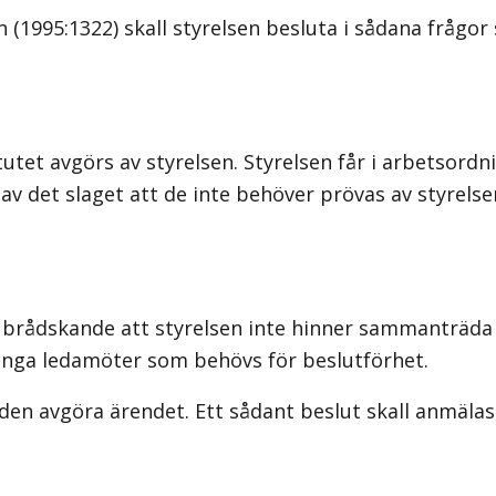
(1995:1322) skall styrelsen besluta i sådana frågo
t avgörs av styrelsen. Styrelsen får i arbetsordning
av det slaget att de inte behöver prövas av styrels
 brådskande att styrelsen inte hinner sammanträda 
nga ledamöter som behövs för beslutförhet.
nden avgöra ärendet. Ett sådant beslut skall anmäl