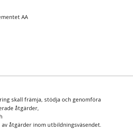
ementet AA
ing skall främja, stödja och genomföra
erade åtgärder,
h
 av åtgärder inom utbildningsväsendet.