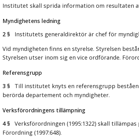
Institutet skall sprida information om resultaten a
Myndighetens ledning
2 §
Institutets generaldirektör är chef för myndig
Vid myndigheten finns en styrelse. Styrelsen bestå
Styrelsen utser inom sig en vice ordförande. Förord
Referensgrupp
3 §
Till institutet knyts en referensgrupp beståen
berörda departement och myndigheter.
Verksförordningens tillämpning
4 §
Verksförordningen (1995:1322) skall tillämpas p
Förordning (1997:648).