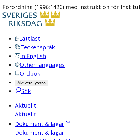
Förordning (1996:1426) med instruktion för Instit
Lättläst
Teckenspråk
In English
Other languages
Ordbok
Aktivera lyssna
Sök
Aktuellt
Aktuellt
Dokument & lagar
Dokument & lagar