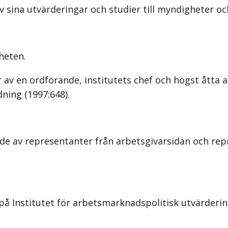
v sina utvärderingar och studier till myndigheter oc
heten.
r av en ordförande, institutets chef och högst åtta 
ning (1997:648).
de av representanter från arbetsgivarsidan och rep
å Institutet för arbetsmarknadspolitisk utvärdering