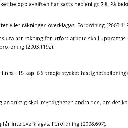
t belopp avgiften har satts ned enligt 7 §. På belopp
tet eller räkningen överklagas. Förordning (2003:119
uta att räkning för utfört arbete skall upprättas i
Förordning (2003:1192).
s i 15 kap. 6 § tredje stycket fastighetsbildningsl
r oriktig skall myndigheten ändra den, om det kan 
får inte överklagas. Förordning (2008:697).