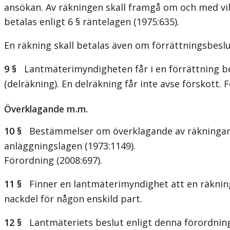
ansökan. Av räkningen skall framgå om och med vilke
betalas enligt 6 § räntelagen (1975:635).
En räkning skall betalas även om förrättningsbeslu
9 §
Lantmäterimyndigheten får i en förrättning besl
(delräkning). En delräkning får inte avse förskott. 
Överklagande m.m.
10 §
Bestämmelser om överklagande av räkningar finn
anläggningslagen (1973:1149).
Förordning (2008:697).
11 §
Finner en lantmäterimyndighet att en räkning ä
nackdel för någon enskild part.
12 §
Lantmäteriets beslut enligt denna förordning 