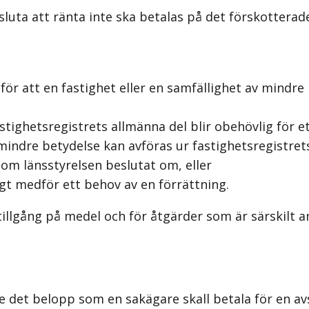
sluta att ränta inte ska betalas på det förskotterad
r att en fastighet eller en samfällighet av mindre 
tighetsregistrets allmänna del blir obehövlig för ett
mindre betydelse kan avföras ur fastighetsregistrets
om länsstyrelsen beslutat om, eller
igt medför ett behov av en förrättning.
 tillgång på medel och för åtgärder som är särskilt
et belopp som en sakägare skall betala för en avslu