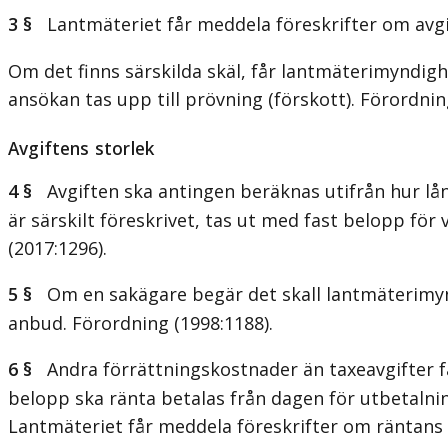
3 §
Lantmäteriet får meddela föreskrifter om avgift
Om det finns särskilda skäl, får lantmäterimyndig
ansökan tas upp till prövning (förskott). Förordnin
Avgiftens storlek
4 §
Avgiften ska antingen beräknas utifrån hur lång
är särskilt föreskrivet, tas ut med fast belopp för v
(2017:1296).
5 §
Om en sakägare begär det skall lantmäterimyndig
anbud. Förordning (1998:1188).
6 §
Andra förrättningskostnader än taxeavgifter får
belopp ska ränta betalas från dagen för utbetalnin
Lantmäteriet får meddela föreskrifter om räntans 