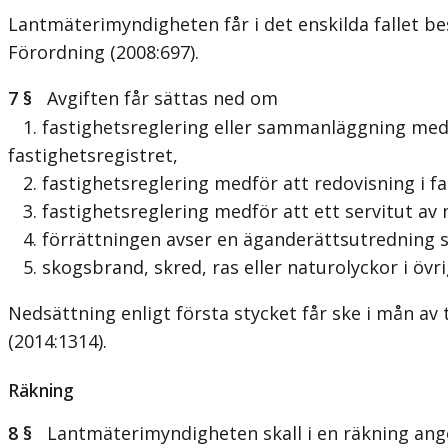
Lantmäterimyndigheten får i det enskilda fallet be
Förordning (2008:697).
7 §
Avgiften får sättas ned om
1. fastighetsreglering eller sammanläggning medfö
fastighetsregistret,
2. fastighetsreglering medför att redovisning i fas
3. fastighetsreglering medför att ett servitut av 
4. förrättningen avser en äganderättsutredning s
5. skogsbrand, skred, ras eller naturolyckor i övr
Nedsättning enligt första stycket får ske i mån av
(2014:1314).
Räkning
8 §
Lantmäterimyndigheten skall i en räkning ange d