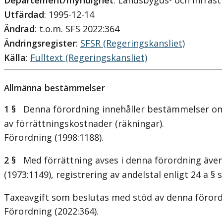
Departement/myndighet
: Landsbygds- och infra
Utfärdad
: 1995-12-14
Ändrad
: t.o.m. SFS 2022:364
Ändringsregister
:
SFSR (Regeringskansliet)
Källa
:
Fulltext (Regeringskansliet)
Allmänna bestämmelser
1 §
Denna förordning innehåller bestämmelser om 
av förrättningskostnader (räkningar).
Förordning (1998:1188).
2 §
Med förrättning avses i denna förordning även
(1973:1149), registrering av andelstal enligt 24 a §
Taxeavgift som beslutas med stöd av denna förord
Förordning (2022:364).