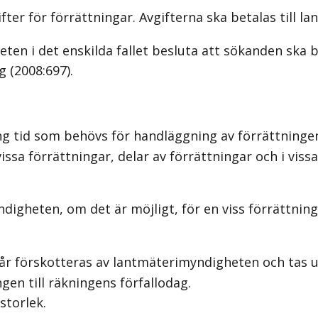
er för förrättningar. Avgifterna ska betalas till l
heten i det enskilda fallet besluta att sökanden sk
g (2008:697).
 tid som behövs för handläggning av förrättningen 
issa förrättningar, delar av förrättningar och i viss
heten, om det är möjligt, för en viss förrättning el
 förskotteras av lantmäterimyndigheten och tas upp
gen till räkningens förfallodag.
storlek.