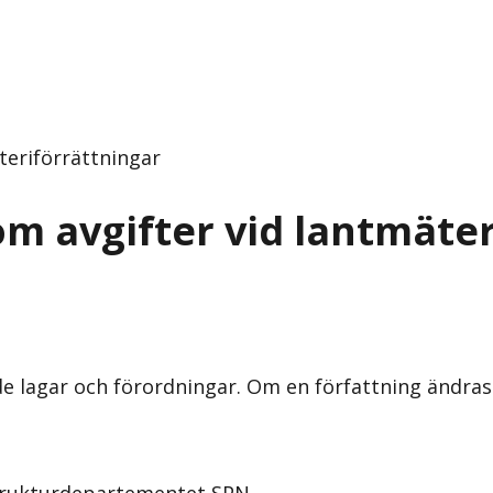
teriförrättningar
om avgifter vid lantmäte
nde lagar och förordningar. Om en författning ändra