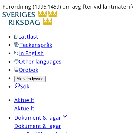
Förordning (1995:1459) om avgifter vid lantmäteri
Lättläst
Teckenspråk
In English
Other languages
Ordbok
Aktivera lyssna
Sök
Aktuellt
Aktuellt
Dokument & lagar
Dokument & lagar