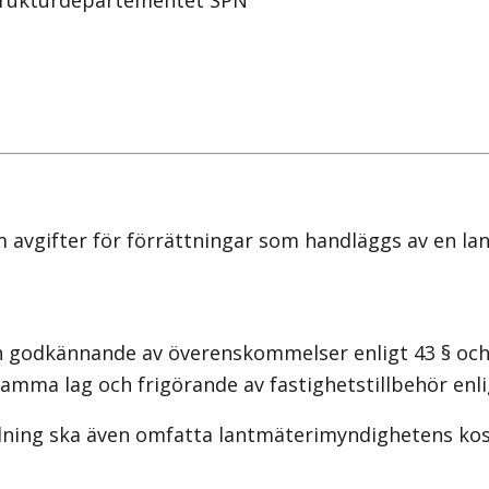
strukturdepartementet SPN
avgifter för förrättningar som handläggs av en la
 godkännande av överenskommelser enligt 43 § och a
 samma lag och frigörande av fastighetstillbehör enli
ning ska även omfatta lantmäterimyndighetens kostn