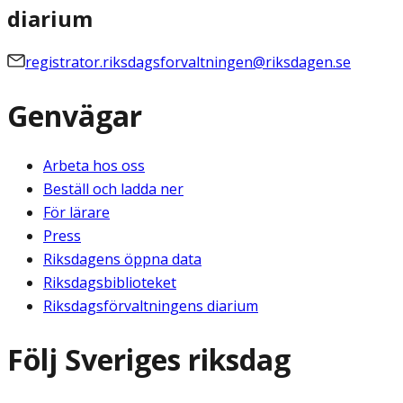
diarium
registrator.riksdagsforvaltningen@riksdagen.se
Genvägar
Arbeta hos oss
Beställ och ladda ner
För lärare
Press
Riksdagens öppna data
Riksdagsbiblioteket
Riksdagsförvaltningens diarium
Följ Sveriges riksdag