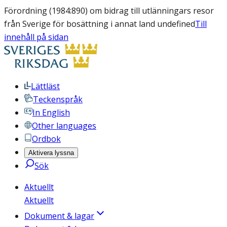
Förordning (1984:890) om bidrag till utlänningars resor
från Sverige för bosättning i annat land undefined
Till
innehåll på sidan
Lättläst
Teckenspråk
In English
Other languages
Ordbok
Aktivera lyssna
Sök
Aktuellt
Aktuellt
Dokument & lagar