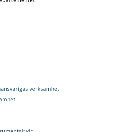
sdepartementet
emansvarigas verksamhet
samhet
onsumentskydd