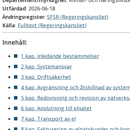
Departement/myndighet
: Klimat- och näringsliv
Utfärdad
: 2026-06-18
Ändringsregister
:
SFSR (Regeringskansliet)
Källa
:
Fulltext (Regeringskansliet)
Innehåll:
1 kap. Inledande bestämmelser
2 kap. Systemansvar
3 kap. Driftsäkerhet
4 kap. Avgränsning och åtskillnad av syst
5 kap. Redovisning och revision av nätverk
6 kap. Anslutning till elnätet
7 kap. Transport av el
8 kap. Fakturering av elnätskunder och k