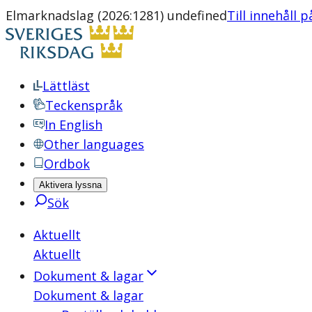
Elmarknadslag (2026:1281) undefined
Till innehåll p
Lättläst
Teckenspråk
In English
Other languages
Ordbok
Aktivera lyssna
Sök
Aktuellt
Aktuellt
Dokument & lagar
Dokument & lagar