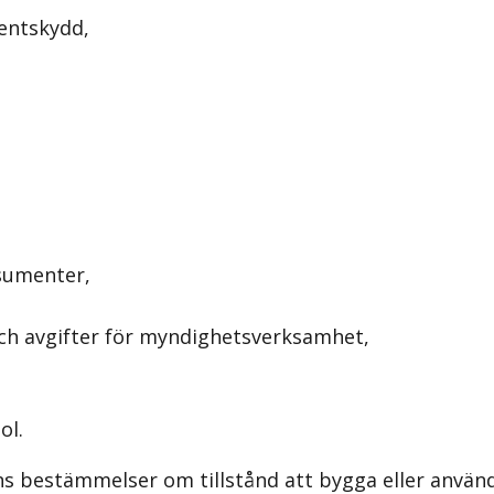
entskydd,
nsumenter,
 och avgifter för myndighetsverksamhet,
ol.
nns bestämmelser om tillstånd att bygga eller anvä