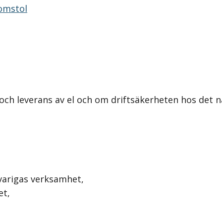
omstol
h leverans av el och om driftsäkerheten hos det na
varigas verksamhet,
et,