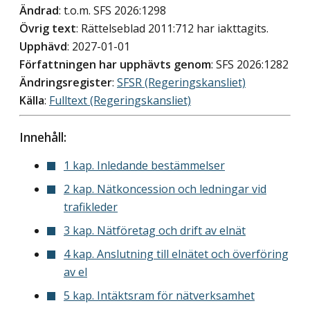
Ändrad
: t.o.m. SFS 2026:1298
Övrig text
: Rättelseblad 2011:712 har iakttagits.
Upphävd
: 2027-01-01
Författningen har upphävts genom
: SFS 2026:1282
Ändringsregister
:
SFSR (Regeringskansliet)
Källa
:
Fulltext (Regeringskansliet)
Innehåll:
1 kap. Inledande bestämmelser
2 kap. Nätkoncession och ledningar vid
trafikleder
3 kap. Nätföretag och drift av elnät
4 kap. Anslutning till elnätet och överföring
av el
5 kap. Intäktsram för nätverksamhet