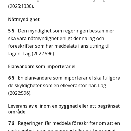
(2025:1330)
.
Nätmyndighet
5 §
Den myndighet som regeringen bestämmer
ska vara nätmyndighet enligt denna lag och
föreskrifter som har meddelats i anslutning till
lagen.
Lag (2022:596)
.
Elanvändare som importerar el
6 §
En elanvändare som importerar el ska fullgöra
de skyldigheter som en elleverantör har.
Lag
(2022:596)
.
Leverans av el inom en byggnad eller ett begränsat
område
7 §
Regeringen får meddela föreskrifter om att en
verksamhet inom en byggnad eller ett begränsat