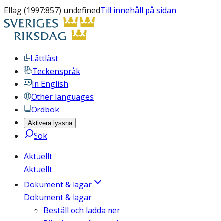
Ellag (1997:857) undefined
Till innehåll på sidan
Lättläst
Teckenspråk
In English
Other languages
Ordbok
Aktivera lyssna
Sök
Aktuellt
Aktuellt
Dokument & lagar
Dokument & lagar
Beställ och ladda ner