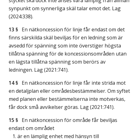
stycket ska dock inte anses vara lämplig från allmän
synpunkt om synnerliga skäl talar emot det.
Lag
(2024:338)
.
13 §
En nätkoncession för linje får endast om det
finns särskilda skäl beviljas för en ledning som är
avsedd för spänning som inte överstiger högsta
tillåtna spänning för de koncessionsområden utan
en lägsta tillåtna spänning som berörs av
ledningen.
Lag (2021:741)
.
14 §
En nätkoncession för linje får inte strida mot
en detaljplan eller områdesbestämmelser. Om syftet
med planen eller bestämmelserna inte motverkas,
får dock små avvikelser göras.
Lag (2021:741)
.
15 §
En nätkoncession för område får beviljas
endast om området
1. är en lämplig enhet med hänsyn till