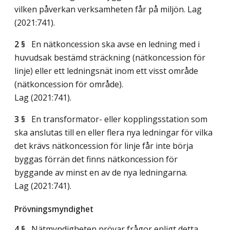
vilken påverkan verksamheten får på miljön.
Lag
(2021:741)
.
2 §
En nätkoncession ska avse en ledning med i
huvudsak bestämd sträckning (nätkoncession för
linje) eller ett ledningsnät inom ett visst område
(nätkoncession för område).
Lag (2021:741)
.
3 §
En transformator- eller kopplingsstation som
ska anslutas till en eller flera nya ledningar för vilka
det krävs nätkoncession för linje får inte börja
byggas förrän det finns nätkoncession för
byggande av minst en av de nya ledningarna.
Lag (2021:741)
.
Prövningsmyndighet
4 §
Nätmyndigheten prövar frågor enligt detta