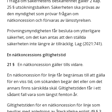
I fråga om säkerhetens beskaffenhet gäller 2 kap.
25 § utsökningsbalken. Säkerheten ska prövas av
den myndighet som prövar frågan om
nätkoncession och förvaras av länsstyrelsen.
Prövningsmyndigheten får besluta om ytterligare
säkerhet, om det kan antas att den ställda
säkerheten inte längre är tillräcklig.
Lag (2021:741)
.
En nätkoncessions giltighetstid
21 §
En nätkoncession gäller tills vidare.
En nätkoncession för linje får begränsas till att gälla
för en viss tid, om sökanden begär det eller om det
annars finns särskilda skäl. Giltighetstiden får i ett
sådant fall vara som längst femton år.
Giltighetstiden för en nätkoncession för linje som
beviljas med anledning av återkallelse enligt 49 § 3