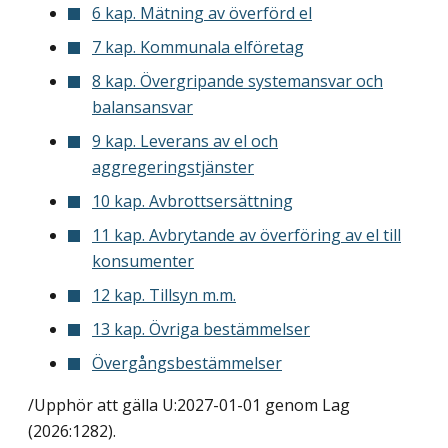
6 kap. Mätning av överförd el
7 kap. Kommunala elföretag
8 kap. Övergripande systemansvar och
balansansvar
9 kap. Leverans av el och
aggregeringstjänster
10 kap. Avbrottsersättning
11 kap. Avbrytande av överföring av el till
konsumenter
12 kap. Tillsyn m.m.
13 kap. Övriga bestämmelser
Övergångsbestämmelser
/Upphör att gälla U:2027-01-01 genom
Lag
(2026:1282)
.