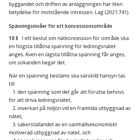
byggandet och driften av anläggningen har liten
betydelse för motstående intressen.
Lag (2021:741)
.
Spänningsnivåer för ett koncessionsområde
10 §
I ett beslut om nätkoncession för område ska
en högsta tillåtna spänning för ledningsnätet
anges. Även en lägsta tillåtna spänning får anges,
om sökanden begär det.
När en spänning bestäms ska särskild hänsyn tas
till
1. den spänning som det går att förutse behövs
för att driva ledningsnätet,
2. inverkan på miljön vid en framtida utbyggnad av
nätet,
3. säkerställandet av en samhällsekonomiskt
motiverad utbyggnad av nätet, och