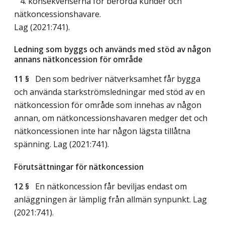
4. konsekvenserna för berörda kunder och
nätkoncessionshavare.
Lag (2021:741)
.
Ledning som byggs och används med stöd av någon
annans nätkoncession för område
11 §
Den som bedriver nätverksamhet får bygga
och använda starkströmsledningar med stöd av en
nätkoncession för område som innehas av någon
annan, om nätkoncessionshavaren medger det och
nätkoncessionen inte har någon lägsta tillåtna
spänning.
Lag (2021:741)
.
Förutsättningar för nätkoncession
12 §
En nätkoncession får beviljas endast om
anläggningen är lämplig från allmän synpunkt.
Lag
(2021:741)
.