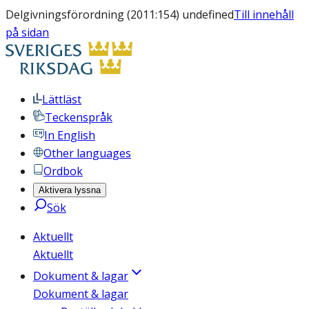
Delgivningsförordning (2011:154) undefined
Till innehåll
på sidan
Lättläst
Teckenspråk
In English
Other languages
Ordbok
Aktivera lyssna
Sök
Aktuellt
Aktuellt
Dokument & lagar
Dokument & lagar