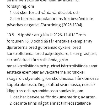
försäljning, om
1. det sker för att vårda värdträdet, och
2. den berörda populationens fortbestånd inte
påverkas negativt. Förordning (2026:1504).
13 §
/Upphör att gälla U:2026-11-01/
Trots
förbuden i 6, 8 och 9 §§ får enstaka exemplar av
djurarterna bred gulbrämad dykare, bred
kärrtrollslända, bred paljettdykare, brun gräsfjäril,
citronfläckad kärrtrollslända, grön
mosaiktrollslända och pudrad kärrtrollslända samt
enstaka exemplar av växtarterna norskoxel,
skogsrör, styvnate, grön sköldmossa, hårklomossa,
käppkrokmossa, långskaftad svanmossa, nordisk
klipptuss och pyramidmossa samlas in, om
1. det har betydelse för dokumentering av arten,
2. det inte finns något annat tillfredsställande