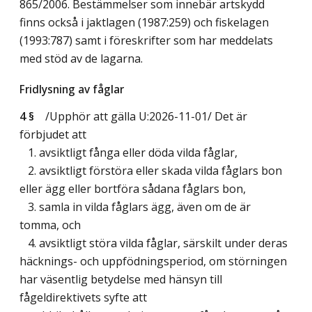
865/2006. Bestämmelser som innebär artskydd
finns också i jaktlagen (1987:259) och fiskelagen
(1993:787) samt i föreskrifter som har meddelats
med stöd av de lagarna.
Fridlysning av fåglar
4 §
/Upphör att gälla U:2026-11-01/
Det är
förbjudet att
1. avsiktligt fånga eller döda vilda fåglar,
2. avsiktligt förstöra eller skada vilda fåglars bon
eller ägg eller bortföra sådana fåglars bon,
3. samla in vilda fåglars ägg, även om de är
tomma, och
4. avsiktligt störa vilda fåglar, särskilt under deras
häcknings- och uppfödningsperiod, om störningen
har väsentlig betydelse med hänsyn till
fågeldirektivets syfte att