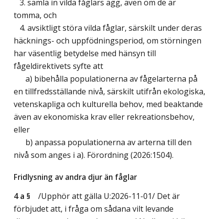
3. samla in vilda fåglars ägg, även om de är
tomma, och
4. avsiktligt störa vilda fåglar, särskilt under deras
häcknings- och uppfödningsperiod, om störningen
har väsentlig betydelse med hänsyn till
fågeldirektivets syfte att
a) bibehålla populationerna av fågelarterna på
en tillfredsställande nivå, särskilt utifrån ekologiska,
vetenskapliga och kulturella behov, med beaktande
även av ekonomiska krav eller rekreationsbehov,
eller
b) anpassa populationerna av arterna till den
nivå som anges i a). Förordning (2026:1504).
Fridlysning av andra djur än fåglar
4 a §
/Upphör att gälla U:2026-11-01/
Det är
förbjudet att, i fråga om sådana vilt levande