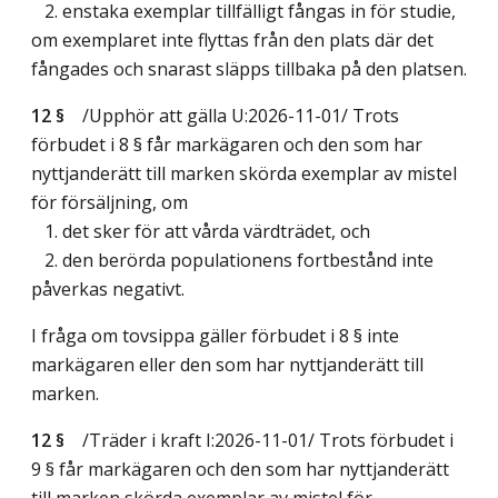
2. enstaka exemplar tillfälligt fångas in för studie,
om exemplaret inte flyttas från den plats där det
fångades och snarast släpps tillbaka på den platsen.
12 §
/Upphör att gälla U:2026-11-01/
Trots
förbudet i 8 § får markägaren och den som har
nyttjanderätt till marken skörda exemplar av mistel
för försäljning, om
1. det sker för att vårda värdträdet, och
2. den berörda populationens fortbestånd inte
påverkas negativt.
I fråga om tovsippa gäller förbudet i 8 § inte
markägaren eller den som har nyttjanderätt till
marken.
12 §
/Träder i kraft I:2026-11-01/
Trots förbudet i
9 § får markägaren och den som har nyttjanderätt
till marken skörda exemplar av mistel för