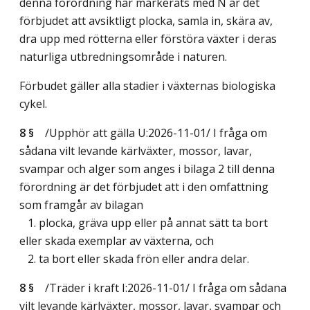
denna förordning har markerats med N är det
förbjudet att avsiktligt plocka, samla in, skära av,
dra upp med rötterna eller förstöra växter i deras
naturliga utbredningsområde i naturen.
Förbudet gäller alla stadier i växternas biologiska
cykel.
8 §
/Upphör att gälla U:2026-11-01/
I fråga om
sådana vilt levande kärlväxter, mossor, lavar,
svampar och alger som anges i bilaga 2 till denna
förordning är det förbjudet att i den omfattning
som framgår av bilagan
1. plocka, gräva upp eller på annat sätt ta bort
eller skada exemplar av växterna, och
2. ta bort eller skada frön eller andra delar.
8 §
/Träder i kraft I:2026-11-01/
I fråga om sådana
vilt levande kärlväxter, mossor, lavar, svampar och