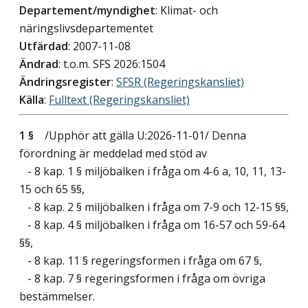
Departement/myndighet
: Klimat- och
näringslivsdepartementet
Utfärdad
: 2007-11-08
Ändrad
: t.o.m. SFS 2026:1504
Ändringsregister
:
SFSR (Regeringskansliet)
Källa
:
Fulltext (Regeringskansliet)
1 §
/Upphör att gälla U:2026-11-01/
Denna
förordning är meddelad med stöd av
- 8 kap. 1 § miljöbalken i fråga om 4-6 a, 10, 11, 13-
15 och 65 §§,
- 8 kap. 2 § miljöbalken i fråga om 7-9 och 12-15 §§,
- 8 kap. 4 § miljöbalken i fråga om 16-57 och 59-64
§§,
- 8 kap. 11 § regeringsformen i fråga om 67 §,
- 8 kap. 7 § regeringsformen i fråga om övriga
bestämmelser.