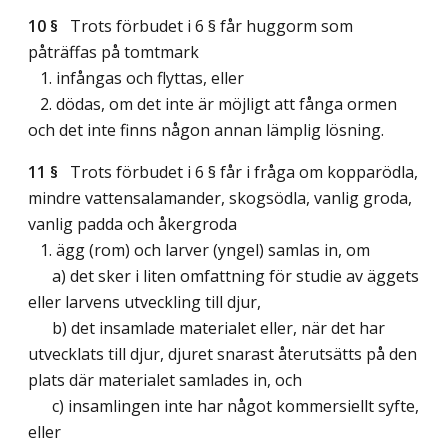
10 §
Trots förbudet i 6 § får huggorm som
påträffas på tomtmark
1. infångas och flyttas, eller
2. dödas, om det inte är möjligt att fånga ormen
och det inte finns någon annan lämplig lösning.
11 §
Trots förbudet i 6 § får i fråga om kopparödla,
mindre vattensalamander, skogsödla, vanlig groda,
vanlig padda och åkergroda
1. ägg (rom) och larver (yngel) samlas in, om
a) det sker i liten omfattning för studie av äggets
eller larvens utveckling till djur,
b) det insamlade materialet eller, när det har
utvecklats till djur, djuret snarast återutsätts på den
plats där materialet samlades in, och
c) insamlingen inte har något kommersiellt syfte,
eller