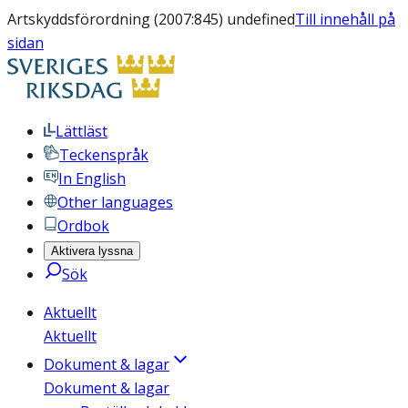
Artskyddsförordning (2007:845) undefined
Till innehåll på
sidan
Lättläst
Teckenspråk
In English
Other languages
Ordbok
Aktivera lyssna
Sök
Aktuellt
Aktuellt
Dokument & lagar
Dokument & lagar