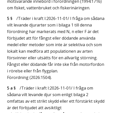
motsvarande innebörd i förordningen (1994:1716)
om fisket, vattenbruket och fiskerinäringen.
5 §
/Träder i kraft I:2026-11-01/
I fråga om sådana
vilt levande djurarter som i bilaga 1 till denna
förordning har markerats med N, n eller F är det
förbjudet att för fångst eller dödande använda
medel eller metoder som inte är selektiva och som
lokalt kan medföra att populationen av arten
försvinner eller utsätts för en allvarlig störning.
Fångst eller dödande får inte ske från motorfordon
i rörelse eller från flygplan.
Förordning (2026:1504).
5 a §
/Träder i kraft I:2026-11-01/
I fråga om
sådana vilt levande djur som enligt bilaga 2
omfattas av ett strikt skydd eller ett förstärkt skydd
är det förbjudet att avsiktligt