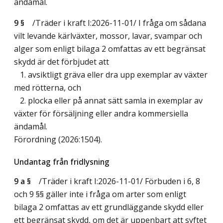
ändamål.
9 §
/Träder i kraft I:2026-11-01/
I fråga om sådana
vilt levande kärlväxter, mossor, lavar, svampar och
alger som enligt bilaga 2 omfattas av ett begränsat
skydd är det förbjudet att
1. avsiktligt gräva eller dra upp exemplar av växter
med rötterna, och
2. plocka eller på annat sätt samla in exemplar av
växter för försäljning eller andra kommersiella
ändamål.
Förordning (2026:1504).
Undantag från fridlysning
9 a §
/Träder i kraft I:2026-11-01/
Förbuden i 6, 8
och 9 §§ gäller inte i fråga om arter som enligt
bilaga 2 omfattas av ett grundläggande skydd eller
ett begränsat skydd, om det är uppenbart att syftet