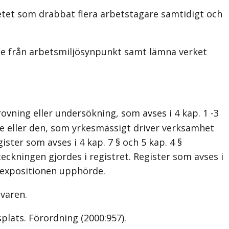
tet som drabbat flera arbetstagare samtidigt och
se från arbetsmiljösynpunkt samt lämna verket
ovning eller undersökning, som avses i 4 kap. 1 -3
e eller den, som yrkesmässigt driver verksamhet
ster som avses i 4 kap. 7 § och 5 kap. 4 §
eckningen gjordes i registret. Register som avses i
å expositionen upphörde.
avaren.
plats. Förordning (2000:957).