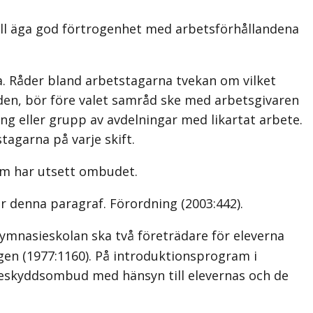
all äga god förtrogenhet med arbetsförhållandena
. Råder bland arbetstagarna tvekan om vilket
åden, bör före valet samråd ske med arbetsgivaren
ng eller grupp av avdelningar med likartat arbete.
tagarna på varje skift.
om har utsett ombudet.
ör denna paragraf. Förordning (2003:442).
gymnasieskolan ska två företrädare för eleverna
gen (1977:1160). På introduktionsprogram i
eskyddsombud med hänsyn till elevernas och de