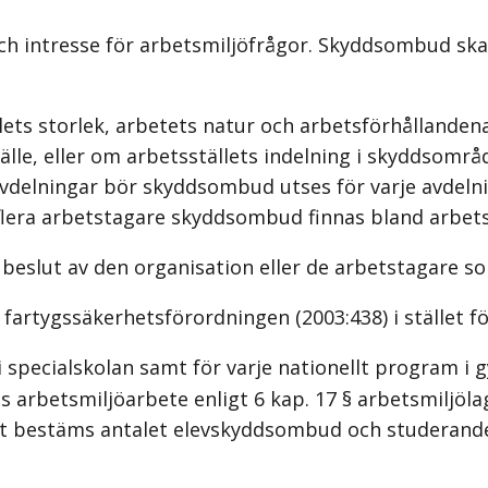
och intresse för arbetsmiljöfrågor. Skyddsombud sk
ts storlek, arbetets natur och arbetsförhållandena
lle, eller om arbetsställets indelning i skyddsomr
avdelningar bör skyddsombud utses för varje avdelni
 flera arbetstagare skyddsombud finnas bland arbets
beslut av den organisation eller de arbetstagare s
 fartygssäkerhetsförordningen (2003:438) i stället f
i specialskolan samt för varje nationellt program i 
arbetsmiljöarbete enligt 6 kap. 17 § arbetsmiljöla
gt bestäms antalet elevskyddsombud och studerand