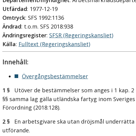
Departement/myndighet
: Arbetsmarknadsdepar
Utfärdad
: 1977-12-19
Omtryck
: SFS 1992:1136
Ändrad
: t.o.m. SFS 2018:938
Ändringsregister
:
SFSR (Regeringskansliet)
Källa
:
Fulltext (Regeringskansliet)
Innehåll:
Övergångsbestämmelser
1 §
Utöver de bestämmelser som anges i 1 kap. 2 c §
§§ samma lag gälla utländska fartyg inom Sveriges 
Förordning (2018:128).
2 §
En arbetsgivare ska utan dröjsmål underrätta 
utförande.