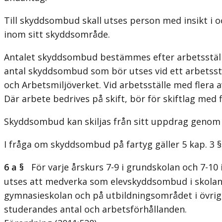
Till skyddsombud skall utses person med insikt i 
inom sitt skyddsområde.
Antalet skyddsombud bestämmes efter arbetsställe
antal skyddsombud som bör utses vid ett arbetsstä
och Arbetsmiljöverket. Vid arbetsställe med flera 
Där arbete bedrives på skift, bör för skiftlag med
Skyddsombud kan skiljas från sitt uppdrag genom 
I fråga om skyddsombud på fartyg gäller 5 kap. 3 §
6 a §
För varje årskurs 7-9 i grundskolan och 7-10 
utses att medverka som elevskyddsombud i skolans 
gymnasieskolan och på utbildningsområdet i övri
studerandes antal och arbetsförhållanden.