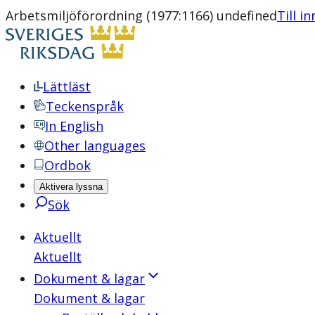
Arbetsmiljöförordning (1977:1166) undefined
Till i
Lättläst
Teckenspråk
In English
Other languages
Ordbok
Aktivera lyssna
Sök
Aktuellt
Aktuellt
Dokument & lagar
Dokument & lagar