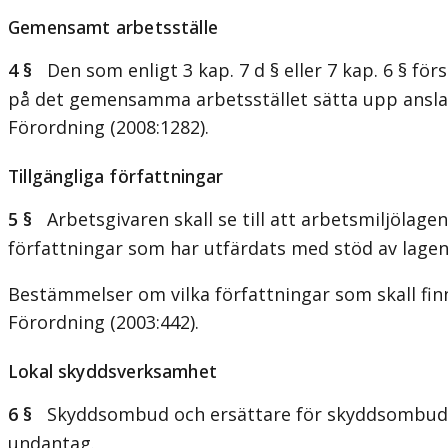
Gemensamt arbetsställe
4 §
Den som enligt 3 kap. 7 d § eller 7 kap. 6 § för
på det gemensamma arbetsstället sätta upp ansla
Förordning (2008:1282).
Tillgängliga författningar
5 §
Arbetsgivaren skall se till att arbetsmiljölage
författningar som har utfärdats med stöd av lage
Bestämmelser om vilka författningar som skall finn
Förordning (2003:442).
Lokal skyddsverksamhet
6 §
Skyddsombud och ersättare för skyddsombud utse
undantag.