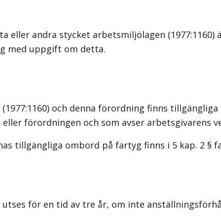
sta eller andra stycket arbetsmiljölagen (1977:1160
g med uppgift om detta.
n (1977:1160) och denna förordning finns tillgänglig
n eller förordningen och som avser arbetsgivarens 
as tillgängliga ombord på fartyg finns i 5 kap. 2 § 
s för en tid av tre år, om inte anställningsförhål