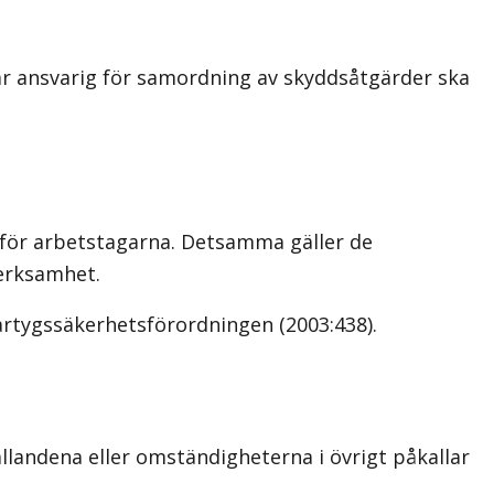
) är ansvarig för samordning av skyddsåtgärder ska
a för arbetstagarna. Detsamma gäller de
verksamhet.
fartygssäkerhetsförordningen (2003:438).
landena eller omständigheterna i övrigt påkallar