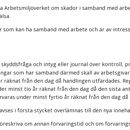
ta Arbetsmiljöverket om skador i samband med arbe
älsa.
ar som kan ha samband med arbete och är av intres
kyddsfråga och intyg eller journal över kontroll, pr
lingar som har samband därmed skall av arbetsgivar
år räknat från den dag då handlingen utfärdades. Regi
er minst tio år räknat från den dag då den sista ant
förvaras under minst fyrtio år räknat från den dag d
ses i första stycket överlämnas till den nya inneh
 föreskriva om annan förvaringstid och om förvarings