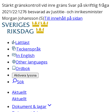
Stärkt gränskontroll vid inre gräns Svar på skriftlig fråga
2021/22:1276 besvarad av Justitie- och inrikesminister
Morgan Johansson (S)
Till innehåll på sidan
Lättläst
Teckenspråk
In English
Other languages
Ordbok
Aktivera lyssna
Sök
Aktuellt
Aktuellt
Dokument & lagar