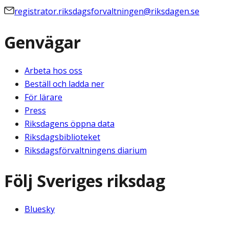
registrator.riksdagsforvaltningen@riksdagen.se
Genvägar
Arbeta hos oss
Beställ och ladda ner
För lärare
Press
Riksdagens öppna data
Riksdagsbiblioteket
Riksdagsförvaltningens diarium
Följ Sveriges riksdag
Bluesky