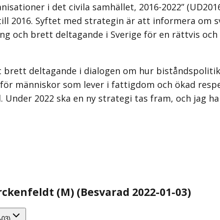
ationer i det civila samhället, 2016-2022” (UD2016
ll 2016. Syftet med strategin är att informera om 
g och brett deltagande i Sverige för en rättvis och 
rett deltagande i dialogen om hur biståndspolitiken 
g för människor som lever i fattigdom och ökad resp
Under 2022 ska en ny strategi tas fram, och jag har 
orckenfeldt (M) (Besvarad 2022-01-03)
-03)