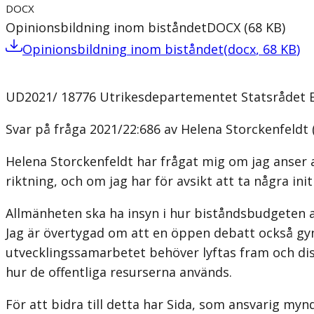
DOCX
Opinionsbildning inom biståndet
DOCX
(
68
KB
)
Opinionsbildning inom biståndet
(
docx
,
68
KB
)
UD2021/ 18776 Utrikesdepartementet Statsrådet Er
Svar på fråga 2021/22:686 av Helena Storckenfeldt
Helena Storckenfeldt har frågat mig om jag anser 
riktning, och om jag har för avsikt att ta några ini
Allmänheten ska ha insyn i hur biståndsbudgeten 
Jag är övertygad om att en öppen debatt också gy
utvecklingssamarbetet behöver lyftas fram och dis
hur de offentliga resurserna används.
För att bidra till detta har Sida, som ansvarig my