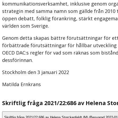
kommunikationsverksamhet, inklusive genom organis
strategin med samma namn som gällde från 2010 ti
öppen debatt, folklig förankring, stärkt engageman
världen som Sverige.
Genom detta skapas bättre förutsättningar för ett b
förbättrade förutsättningar för hållbar utvecklin
OECD DAC:s regler för vad som räknas som bistånd. 
dessförinnan.
Stockholm den 3 januari 2022
Matilda Ernkrans
Skriftlig fråga 2021/22:686 av Helena St
Skriftlig fråga 2021/22:686 av Helena Storckenfeldt (M) (Besvarad 2022-01