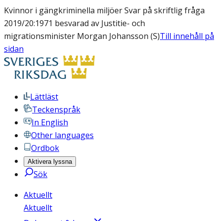
Kvinnor i gängkriminella miljöer Svar på skriftlig fråga
2019/20:1971 besvarad av Justitie- och
migrationsminister Morgan Johansson (S)
Till innehåll på
sidan
Lättläst
Teckenspråk
In English
Other languages
Ordbok
Aktivera lyssna
Sök
Aktuellt
Aktuellt