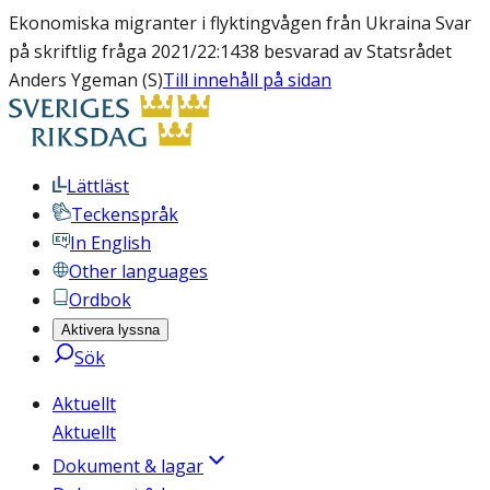
Ekonomiska migranter i flyktingvågen från Ukraina Svar
på skriftlig fråga 2021/22:1438 besvarad av Statsrådet
Anders Ygeman (S)
Till innehåll på sidan
Lättläst
Teckenspråk
In English
Other languages
Ordbok
Aktivera lyssna
Sök
Aktuellt
Aktuellt
Dokument & lagar