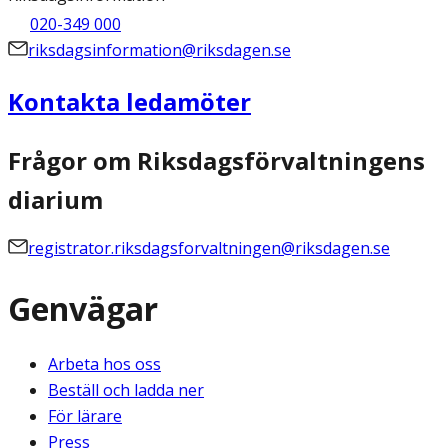
020-349 000
riksdagsinformation@riksdagen.se
Kontakta ledamöter
Frågor om Riksdagsförvaltningens
diarium
registrator.riksdagsforvaltningen@riksdagen.se
Genvägar
Arbeta hos oss
Beställ och ladda ner
För lärare
Press