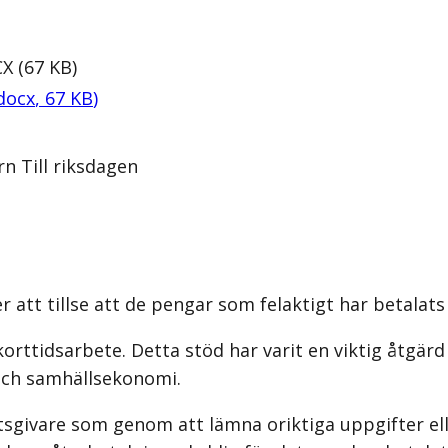
CX
(
67
KB
)
docx
,
67
KB
)
n Till riksdagen
r att tillse att de pengar som felaktigt har betalats 
korttidsarbete. Detta stöd har varit en viktig åtgärd
 och samhällsekonomi.
tsgivare som genom att lämna oriktiga uppgifter ell