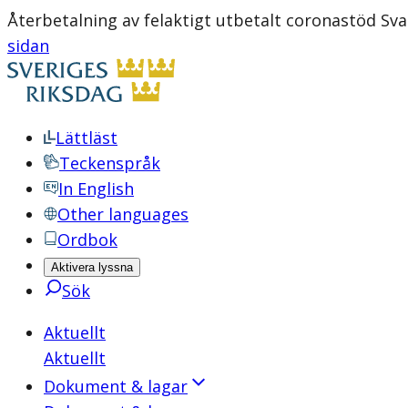
Återbetalning av felaktigt utbetalt coronastöd Sva
sidan
Lättläst
Teckenspråk
In English
Other languages
Ordbok
Aktivera lyssna
Sök
Aktuellt
Aktuellt
Dokument & lagar