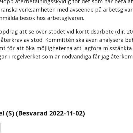
belopp återbetalningsskyldig för det som har betala
tt granska verksamheten med avseende på arbetsgivar
anmälda besök hos arbetsgivaren.
pdrag att se över stödet vid korttidsarbete (dir. 20
terkrav av stöd. Kommittén ska även analysera beho
mt för att öka möjligheterna att lagföra misstänkta
ar i regelverket som är nödvändiga får jag återkom
el (S) (Besvarad 2022-11-02)