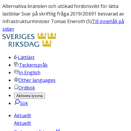
Alternativa bränslen och utökad fordonsvikt för lätta
lastbilar Svar på skriftlig fråga 2019/20:691 besvarad av
Infrastrukturminister Tomas Eneroth (S)
Till innehåll på
sidan
Lättläst
Teckenspråk
In English
Other languages
Ordbok
Aktivera lyssna
Sök
Aktuellt
Aktuellt