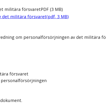
t militära försvaret
PDF
(
3
MB
)
 det militära försvaret
(
pdf
,
3
MB
)
redning om personalförsörjningen av det militära fö
tära försvaret
 personalförsörjningen
a dokument.