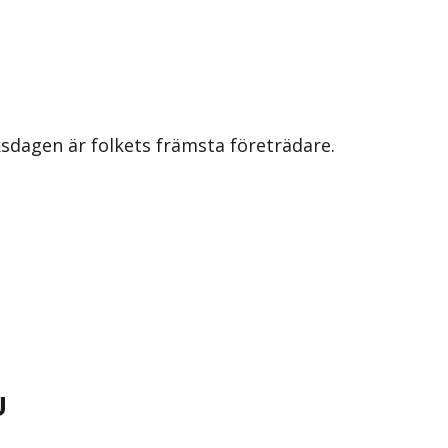
iksdagen är folkets främsta företrädare.
U