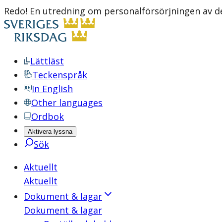
Redo! En utredning om personalförsörjningen av det
Lättläst
Teckenspråk
In English
Other languages
Ordbok
Aktivera lyssna
Sök
Aktuellt
Aktuellt
Dokument & lagar
Dokument & lagar