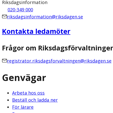
Riksdagsinformation
020-349 000
riksdagsinformation@riksdagen.se
Kontakta ledamöter
Frågor om Riksdagsförvaltninge
registrator.riksdagsforvaltningen@riksdagen.se
Genvägar
Arbeta hos oss
Beställ och ladda ner
För lärare