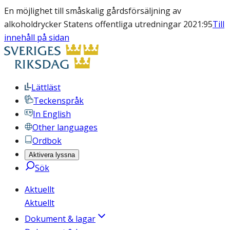
En möjlighet till småskalig gårdsförsäljning av
alkoholdrycker Statens offentliga utredningar 2021:95
Till
innehåll på sidan
Lättläst
Teckenspråk
In English
Other languages
Ordbok
Aktivera lyssna
Sök
Aktuellt
Aktuellt
Dokument & lagar