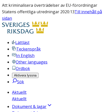
Att kriminalisera överträdelser av EU-förordningar
Statens offentliga utredningar 2020:13
Till innehåll på
sidan
Lättläst
Teckenspråk
In English
Other languages
Ordbok
Aktivera lyssna
Sök
Aktuellt
Aktuellt
Dokument & lagar